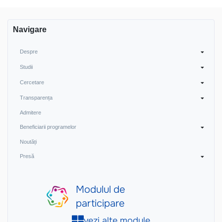
articole
Navigare
Despre
Studii
Cercetare
Transparența
Admitere
Beneficiarii programelor
Noutăți
Presă