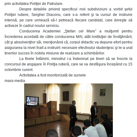
prin activitatea Poliţiei de Patrulare.
Despre detaliile privind specificul noii subdiviziuni a vorbit şeful
Poliţiei rutiere, Serghei Diaconu, care s-a referit şi la cursul de instruire
intensă, pe care urmează să-l petreacă fiecare candidat, care doreşte să
activeze în cadrul noului serviciu.
Conducerea Academiei „Ştefan cel Mare” a mulţumit pentru
încrederea acordată de către conducerea MAI, atât instituţiei de învăţământ,
cât şi absolvenţilor săi, menţionând că, corpul didactic va depune efort pentru
asigurarea la nivel înalt a instruirii necesare efectivului studenţesc şi le-a urat
tinerilor succes în nobila misiune de realizare a schimbărilor.
La finele întâlnirii, ministrul i-a îndemnat pe tineri să se înscrie la
concursul de angajare în Poliţia rutieră, care se va desfăşura începând cu 15
octombrie curent.
Activitatea a fost monitorizată de sursele
mass-media.