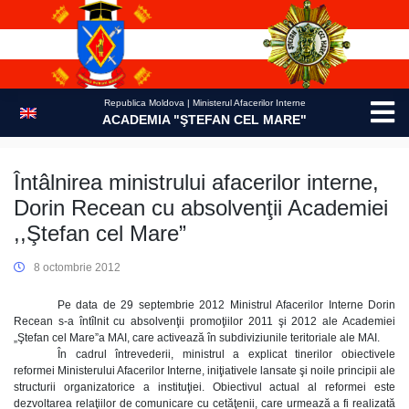
Skip
to
content
Republica Moldova | Ministerul Afacerilor Interne
ACADEMIA "ŞTEFAN CEL MARE"
Întâlnirea ministrului afacerilor interne,
Dorin Recean cu absolvenţii Academiei
,,Ştefan cel Mare”
8 octombrie 2012
Pe data de 29 septembrie 2012 Ministrul Afacerilor Interne Dorin
Recean s-a întîlnit cu absolvenţii promoţiilor 2011 şi 2012 ale Academiei
„Ştefan cel Mare”a MAI, care activează în subdiviziunile teritoriale ale MAI.
În cadrul întrevederii, ministrul a explicat tinerilor obiectivele
reformei Ministerului Afacerilor Interne, iniţiativele lansate şi noile principii ale
structurii organizatorice a instituţiei. Obiectivul actual al reformei este
dezvoltarea relaţiilor de comunicare cu cetăţenii, care urmează a fi realizată