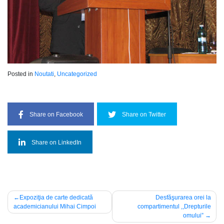
Posted in
Noutati
,
Uncategorized
Share on Facebook
Share on Twitter
Share on LinkedIn
Navigare
Expoziţia de carte dedicată
Desfăşurarea orei la
academicianului Mihai Cimpoi
compartimentul ,,Drepturile
în
omului”