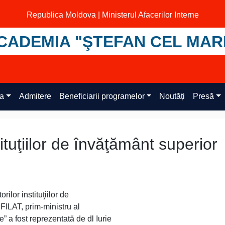
Republica Moldova | Ministerul Afacerilor Interne
CADEMIA "ŞTEFAN CEL MAR
ța
Admitere
Beneficiarii programelor
Noutăți
Presă
tituţiilor de învăţământ superior
ilor instituţiilor de
 FILAT, prim-ministru al
 a fost reprezentată de dl Iurie