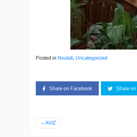
Posted in
Noutati
,
Uncategorized
Share on Facebook
Share on 
Navigare
AVIZ
în