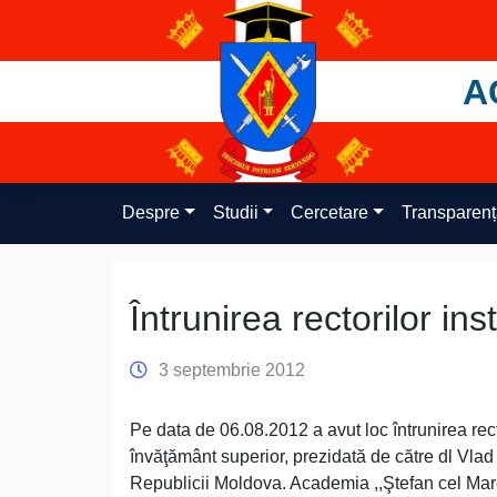
Skip
to
content
A
Despre
Studii
Cercetare
Transparen
Întrunirea rectorilor ins
3 septembrie 2012
Pe data de 06.08.2012 a avut loc întrunirea rector
învăţământ superior, prezidată de către dl Vlad
Republicii Moldova. Academia ,,Ştefan cel Mare”