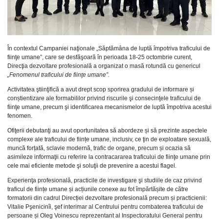
În contextul Campaniei naţionale „Săptămâna de luptă împotriva traficului de
fiinţe umane”, care se desfăşoară în perioada 18-25 octombrie curent,
Direcţia dezvoltare profesională a organizat o masă rotundă cu genericul
„Fenomenul traficului de fiinţe umane”.
Activitatea ştiinţifică a avut drept scop sporirea gradului de informare și
conștientizare ale formabililor privind riscurile şi consecinţele traficului de
fiinţe umane, precum şi identificarea mecanismelor de luptă împotriva acestui
fenomen.
Ofiţerii debutanţi au avut oportunitatea să abordeze și să prezinte aspectele
complexe ale traficului de ființe umane, inclusiv, ce ţin de exploatare sexuală,
muncă forțată, sclavie modernă, trafic de organe, precum și ocazia să
asimileze informaţii cu referire la contracararea traficului de fiinţe umane prin
cele mai eficiente metode şi soluţii de prevenire a acestui flagel.
Experienţa profesională, practicile de investigare şi studiile de caz privind
traficul de ființe umane și acțiunile conexe au fot împărtășite de către
formatorii din cadrul Direcției dezvoltare profesională precum și practicienii:
Vitalie Pşenicinîi, şef interimar al Centrului pentru combaterea traficului de
persoane și Oleg Voinescu reprezentant al Inspectoratului General pentru