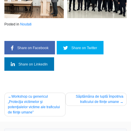
Posted in
Noutati
Share on Facebook
Share on Twitter
Share on LinkedIn
Navigare
Workshop cu genericul
Săptămâna de luptă împotriva
„Protecţia victimelor şi
traficului de ființe umane
în
potenţialelor victime ale traficului
articole
de fiinţe umane”