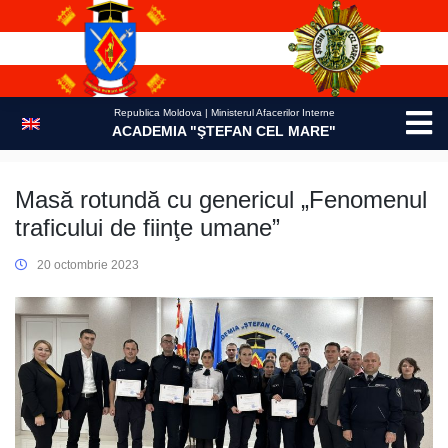
Skip
to
content
Republica Moldova | Ministerul Afacerilor Interne
ACADEMIA "ŞTEFAN CEL MARE"
Masă rotundă cu genericul „Fenomenul
traficului de fiinţe umane”
20 octombrie 2023