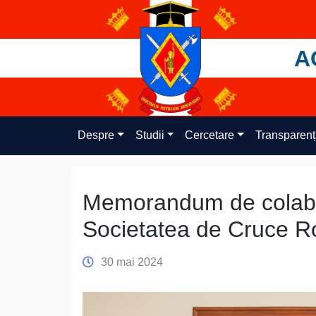
Skip
to
content
A
Despre
Studii
Cercetare
Transparen
Memorandum de colabo
Societatea de Cruce R
30 mai 2024