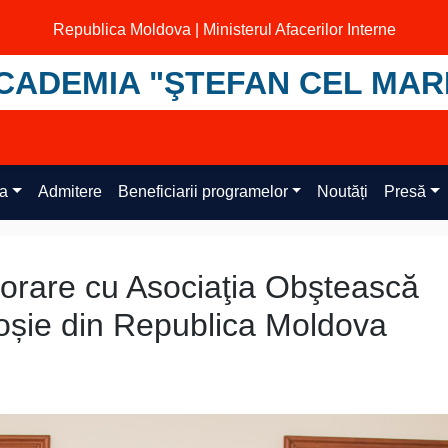
Republica Moldova | Ministerul Afacerilor Interne
CADEMIA "ŞTEFAN CEL MAR
ța
Admitere
Beneficiarii programelor
Noutăți
Presă
rare cu Asociaţia Obştească
oșie din Republica Moldova