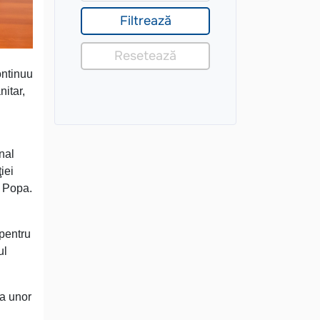
ontinuu
nitar,
nal
iei
a Popa.
 pentru
ul
ea unor