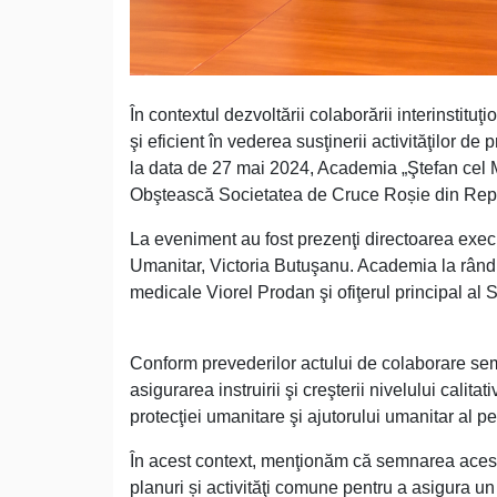
În contextul dezvoltării colaborării interinstituţ
şi eficient în vederea susţinerii activităţilor d
la data de 27 mai 2024, Academia „Ştefan cel
Obştească Societatea de Cruce Roșie din Rep
La eveniment au fost prezenţi directoarea execu
Umanitar, Victoria Butuşanu. Academia la rândul
medicale Viorel Prodan şi ofiţerul principal al 
Conform prevederilor actului de colaborare semnat
asigurarea instruirii şi creşterii nivelului calita
protecţiei umanitare şi ajutorului umanitar al per
În acest context, menţionăm că semnarea acest
planuri și activităţi comune pentru a asigura un 