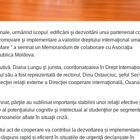
ionale, urmărind scopul edificării şi dezvoltării unui parteneriat c
e promovare şi implementare a valorilor dreptului internaţional uma
 Mare ” a semnat un Memorandum de colaborare cu Asociaţia
ublica Moldova.
tivă, Diana Lungu şi jurista, coordonatoarea în Drept Internațio
 său a fost reprezentată de rectorul, Dinu Ostavciuc, şeful Secţ
Secţiei relaţii externe a Direcţiei cooperare internaţională, Oxan
, părţile au subliniat importanţa stabilirii unor relaţii efective
tiv al potenţialului cognitiv şi intelectual al studenţilor pe segment
soanelor aflate în situaţii criză.
ui act de cooperare va contribui la dezvoltarea și implementar
răspuns rapid și eficient în situațiile de urgență declanșate în