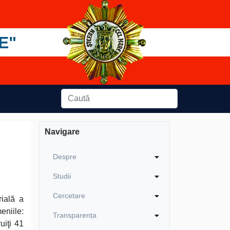
E"
Navigare
Despre
Studii
Cercetare
rială a
niile:
Transparența
uiţi 41