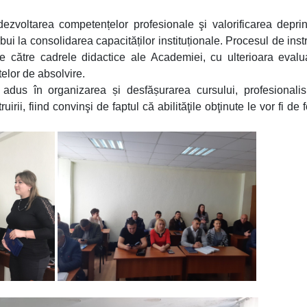
dezvoltarea competențelor profesionale şi valorificarea deprin
bui la consolidarea capacităților instituționale. Procesul de instr
de către cadrele didactice ale Academiei, cu ulterioara eval
telor de absolvire.
l adus în organizarea și desfășurarea cursului, profesionali
rii, fiind convinşi de faptul că abilităţile obţinute le vor fi de f