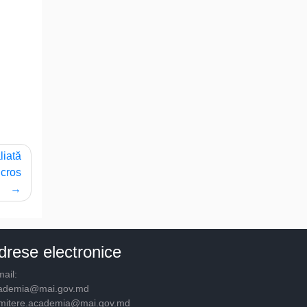
liată
 cros
drese electronice
ail:
ademia@mai.gov.md
mitere.academia@mai.gov.md