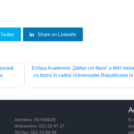
Twitter
Share on LinkedIn
ţională
Echipa Academiei „Ştefan cel Mare” a MAI meda
ul
cu bronz în cadrul Universiadei Republicane la
A
Admitere: 067458026
E-m
Anticamera: 022-22-97-27
ac
Tel./fax: 022-73-89-94
ad