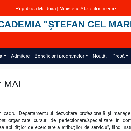
Republica Moldova | Ministerul Afacerilor Interne
CADEMIA "ŞTEFAN CEL MAR
ța
Admitere
Beneficiarii programelor
Noutăți
Presă
r MAI
n cadrul Departamentului dezvoltare profesională şi manage
 organizate cursuri de perfecționare/specializare în dome
 abilităţilor de exercitare a atribuţiilor de serviciu”, fiind instr