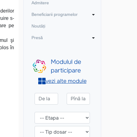
Admitere
derilor
Beneficiarii programelor
uire s-
uare pe
Noutăți
Presă
smul şi
olos în