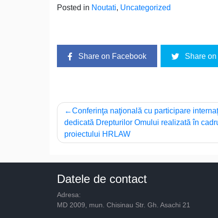
Posted in
Noutati
,
Uncategorized
Share on Facebook
Share on 
Navigare
Conferinţa naţională cu participare interna
dedicată Drepturilor Omului realizată în cadr
în
proiectului HRLAW
articole
Datele de contact
Adresa:
MD 2009, mun. Chisinau Str. Gh. Asachi 21