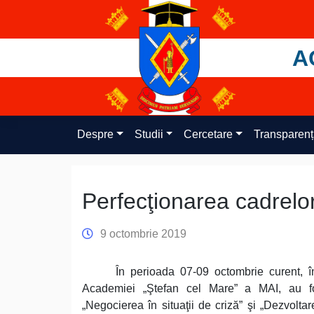
Skip
to
content
A
Despre
Studii
Cercetare
Transparen
Perfecţionarea cadrelo
9 octombrie 2019
În perioada 07-09 octombrie curent, î
Academiei „Ştefan cel Mare” a MAI, au fost
„Negocierea în situaţii de criză” şi „Dezvoltarea