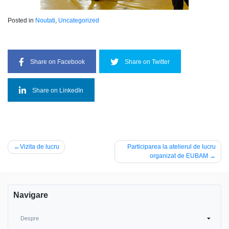
Posted in
Noutati
,
Uncategorized
Share on Facebook
Share on Twitter
Share on LinkedIn
Navigare
Vizita de lucru
Participarea la atelierul de lucru
organizat de EUBAM
în
articole
Navigare
Despre