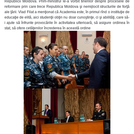
Republicii Moldova. Prim-ministrul le-a vorbit tinerilor despre procesele de
reformare prin care trece Republica Moldova şi nemijlocit structurile de forţă
ale ţării. Vlad Filat a menţionat că Academia este, în primul rînd o instituţie de
educaţie de elită, aici studenţii obţin nu doar cunoştinţe, ci şi abilităţi, care să-
i ajute să înfrunte provocările în activitatea ulterioară, să asigure ordinea în
stat, să ofere cetăţenilor încrederea în această ordine