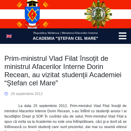
Skip
to
content
Republica Moldova | Ministerul Afacerilor Interne
ACADEMIA "ŞTEFAN CEL MARE"
Prim-ministrul Vlad Filat însoţit de
ministrul Afacerilor Interne Dorin
Recean, au vizitat studenţii Academiei
“Ştefan cel Mare”
28 septembrie 2012
La data 25 septembrie 2012, Prim-ministrul Vlad Filat însoţit de
ministrul Afacerilor Interne Dorin Recean, s-au întîlnit cu studenţii anului I ai
facultăţilor Drept şi SOP. În cuvîntul său de salut, Prim-ministrul Vlad Filat a
spus că vizita sa la Academie nu este una întîmplătoare, căci şi-a dorit să se
întîlnească cu tinerii studenţi care sunt prezentul, dar mai cu seamă viitorul