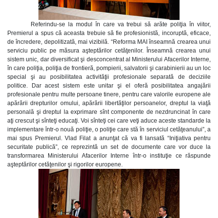
Referindu-se la modul în care va trebui să arăte poliţia în viitor,
Premierul a spus că aceasta trebuie să fie profesionistă, incoruptă, eficace,
de încredere, depolitizată, mai vizibilă. “Reforma MAI înseamnă crearea unui
serviciu public pe măsura aşteptărilor cetăţenilor. Înseamnă crearea unui
sistem unic, dar diversificat şi desconcentrat al Ministerului Afacerilor Interne,
în care poliţia, poliţia de frontieră, pompierii, salvatorii şi carabinierii au un loc
special şi au posibilitatea activităţii profesionale separată de deciziile
politice. Dar acest sistem este unitar şi el oferă posibilitatea angajării
profesionale pentru multe persoane tinere, pentru care valorile europene ale
apărării drepturilor omului, apărării libertăţilor persoanelor, dreptul la viaţă
personală şi dreptul la exprimare sînt componente de nezdruncinat în care
aţi crescut şi sînteţi educaţi. Voi sînteţi cei care veţi aduce aceste standarde la
implementare într-o nouă poliţie, o poliţie care stă în serviciul cetăţeanului”, a
mai spus Premierul. Vlad Filat a anunţat că va fi lansată “Iniţiativa pentru
securitate publică”, ce reprezintă un set de documente care vor duce la
transformarea Ministerului Afacerilor Interne într-o instituţie ce răspunde
aşteptărilor cetăţenilor şi rigorilor europene.