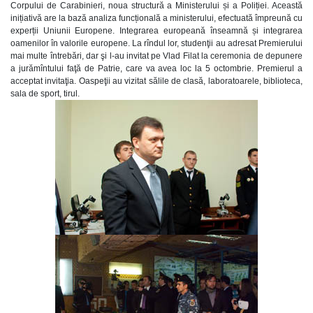
Corpului de Carabinieri, noua structură a Ministerului și a Poliției. Această
inițiativă are la bază analiza funcțională a ministerului, efectuată împreună cu
experții Uniunii Europene. Integrarea europeană înseamnă și integrarea
oamenilor în valorile europene. La rîndul lor, studenţii au adresat Premierului
mai multe întrebări, dar şi l-au invitat pe Vlad Filat la ceremonia de depunere
a jurămîntului faţă de Patrie, care va avea loc la 5 octombrie. Premierul a
acceptat invitaţia. Oaspeţii au vizitat sălile de clasă, laboratoarele, biblioteca,
sala de sport, tirul.