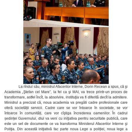
La rîndul său, ministrul Afacerilor Interne, Dorin Recean a spus, că şi
Academia „Ştefan cel Mare”, la fel ca şi MAI, va trece printr-un proces de
transformare, astfel încît, la absolvire, instituţia va fi diferită decît la admitere.
Ministrul a precizat că, noua academia va pregăti cadre profesionale care
oferă societății servicii. Cadre care se vor întoarce în societate, se vor
întoarce în comunități, care vor cîştiga încrederea oamenilor. În cadrul
ședinței Guvernului, dlui va veni cu iniţiativa pentru securitate publică, care
este un set de documente ce va transforma Ministerul Afacerilor Interne şi
Poliţia. Din această iniţiativă fac parte noua Lege a poliției, noua lege a