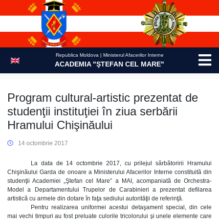
Skip
to
content
Republica Moldova | Ministerul Afacerilor Interne
ACADEMIA "ŞTEFAN CEL MARE"
Program cultural-artistic prezentat de
studenţii instituţiei în ziua serbării
Hramului Chişinăului
14 octombrie 2017
La data de 14 octombrie 2017, cu prilejul sărbătoririi Hramului
Chişinăului Garda de onoare a Ministerului Afacerilor Interne constituită din
studenţii Academiei „Ştefan cel Mare” a MAI, acompaniată de Orchestra-
Model a Departamentului Trupelor de Carabinieri a prezentat defilarea
artistică cu armele din dotare în faţa sediului autorităţii de referinţă.
Pentru realizarea uniformei acestui detaşament special, din cele
mai vechi timpuri au fost preluate culorile tricolorului şi unele elemente care