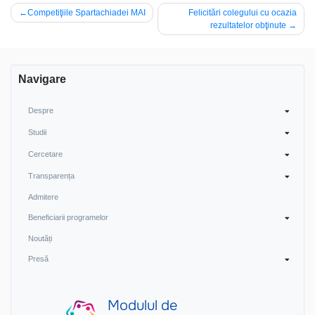
Navigare
Competiţiile Spartachiadei MAI
Felicitări colegului cu ocazia
rezultatelor obţinute
în
articole
Navigare
Despre
Studii
Cercetare
Transparența
Admitere
Beneficiarii programelor
Noutăți
Presă