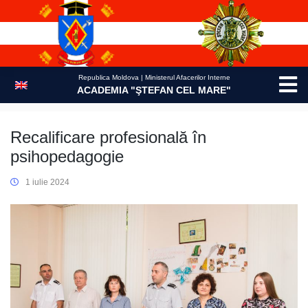
Skip
to
content
Republica Moldova | Ministerul Afacerilor Interne
ACADEMIA "ŞTEFAN CEL MARE"
Recalificare profesională în
psihopedagogie
1 iulie 2024