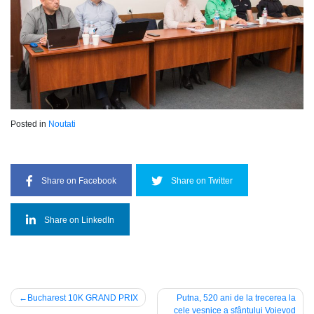
Posted in
Noutati
Share on Facebook
Share on Twitter
Share on LinkedIn
Navigare
Bucharest 10K GRAND PRIX
Putna, 520 ani de la trecerea la
cele veșnice a sfântului Voievod