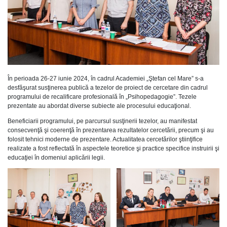
În perioada 26-27 iunie 2024, în cadrul Academiei „Ştefan cel Mare” s-a
desfăşurat susţinerea publică a tezelor de proiect de cercetare din cadrul
programului de recalificare profesională în „Psihopedagogie”. Tezele
prezentate au abordat diverse subiecte ale procesului educaţional.
Beneficiarii programului, pe parcursul susţinerii tezelor, au manifestat
consecvenţă şi coerenţă în prezentarea rezultatelor cercetării, precum şi au
folosit tehnici moderne de prezentare. Actualitatea cercetărilor ştiinţifice
realizate a fost reflectată în aspectele teoretice şi practice specifice instruirii şi
educaţiei în domeniul aplicării legii.