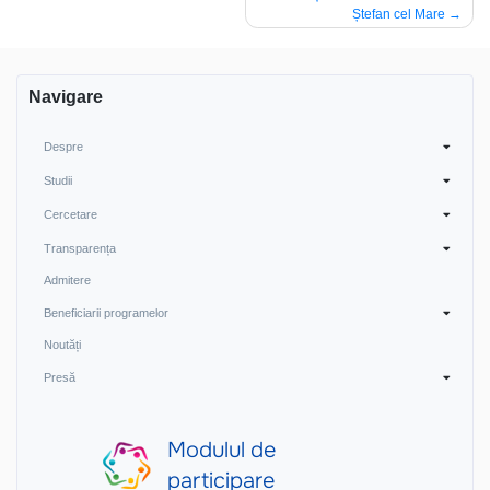
în
Ștefan cel Mare
articole
Navigare
Despre
Studii
Cercetare
Transparența
Admitere
Beneficiarii programelor
Noutăți
Presă