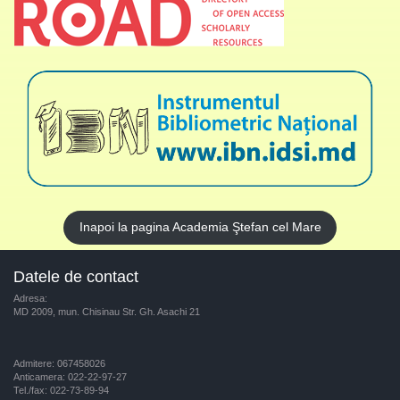
Inapoi la pagina Academia Ştefan cel Mare
Datele de contact
Adresa:
MD 2009, mun. Chisinau Str. Gh. Asachi 21
Admitere: 067458026
Anticamera: 022-22-97-27
Tel./fax: 022-73-89-94