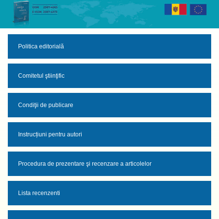
Skip
to
content
Politica editorială
Comitetul ştiinţific
Condiţii de publicare
Instrucțiuni pentru autori
Procedura de prezentare şi recenzare a articolelor
Lista recenzenti