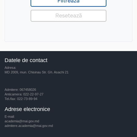
Datele de contact
Adresa:
MD 2009, mun. Chisinau Str. Gh. Asachi 21
Admitere: 067458026
Anticamera: 022-22-97-27
Tel./fax: 022-73-89-94
Adrese electronice
E-mail:
academia@mai.gov.md
admitere.academia@mai.gov.md