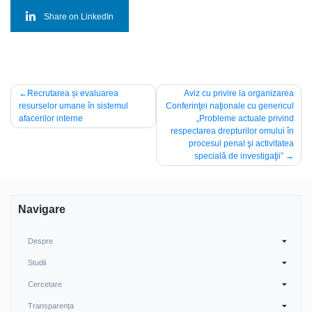
Share on LinkedIn
Navigare
Recrutarea și evaluarea
Aviz cu privire la organizarea
resurselor umane în sistemul
Conferinţei naţionale cu genericul
în
afacerilor interne
„Probleme actuale privind
articole
respectarea drepturilor omului în
procesul penal şi activitatea
specială de investigaţii”
Navigare
Despre
Studii
Cercetare
Transparența