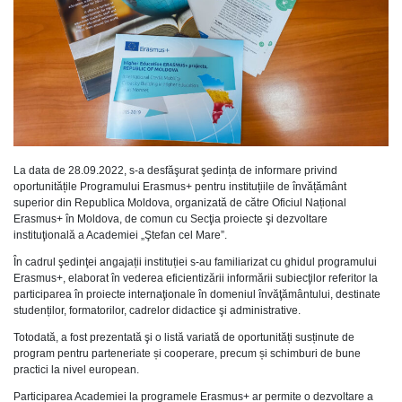
La data de 28.09.2022, s-a desfăşurat şedința de informare privind
oportunitățile Programului Erasmus+ pentru instituțiile de învățământ
superior din Republica Moldova, organizată de către Oficiul Național
Erasmus+ în Moldova, de comun cu Secţia proiecte şi dezvoltare
instituţională a Academiei „Ştefan cel Mare”.
În cadrul şedinţei angajații instituției s-au familiarizat cu ghidul programului
Erasmus+, elaborat în vederea eficientizării informării subiecţilor referitor la
participarea în proiecte internaţionale în domeniul învăţământului, destinate
studenților, formatorilor, cadrelor didactice şi administrative.
Totodată, a fost prezentată şi o listă variată de oportunități susținute de
program pentru parteneriate și cooperare, precum și schimburi de bune
practici la nivel european.
Participarea Academiei la programele Erasmus+ ar permite o dezvoltare a