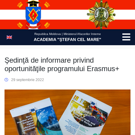
Skip
to
content
Republica Moldova | Ministerul Afacerilor Interne
ACADEMIA "ŞTEFAN CEL MARE"
Şedinţă de informare privind
oportunităţile programului Erasmus+
29 septembrie 2022