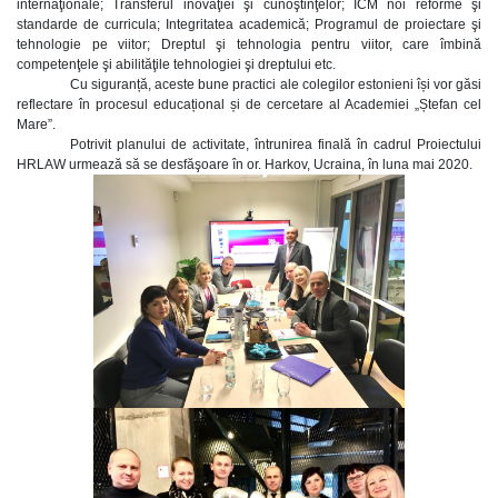
internaţionale; Transferul inovaţiei şi cunoştinţelor; ICM noi reforme şi
standarde de curricula; Integritatea academică; Programul de proiectare şi
tehnologie pe viitor; Dreptul şi tehnologia pentru viitor, care îmbină
competenţele şi abilităţile tehnologiei şi dreptului etc.
Cu siguranță, aceste bune practici ale colegilor estonieni își vor găsi
reflectare în procesul educațional și de cercetare al Academiei „Ștefan cel
Mare”.
Potrivit planului de activitate, întrunirea finală în cadrul Proiectului
HRLAW urmează să se desfăşoare în or. Harkov, Ucraina, în luna mai 2020.