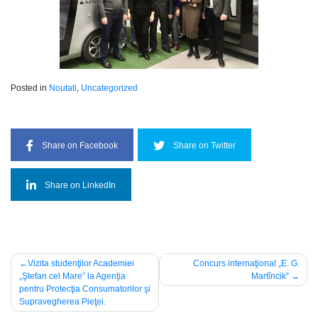
Posted in
Noutati
,
Uncategorized
Share on Facebook
Share on Twitter
Share on LinkedIn
Navigare
Vizita studenţilor Academiei
Concurs internaţional „E. G.
„Ştefan cel Mare” la Agenţia
Martîncik”
în
pentru Protecţia Consumatorilor şi
articole
Supravegherea Pieţei.