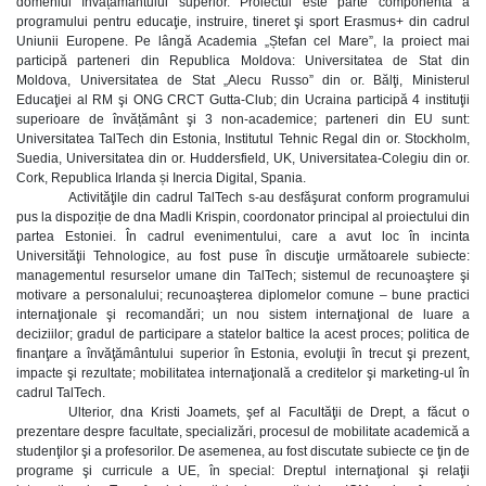
domeniul învățământului superior. Proiectul este parte componentă a
programului pentru educaţie, instruire, tineret şi sport Erasmus+ din cadrul
Uniunii Europene. Pe lângă Academia „Ștefan cel Mare”, la proiect mai
participă parteneri din Republica Moldova: Universitatea de Stat din
Moldova, Universitatea de Stat „Alecu Russo” din or. Bălţi, Ministerul
Educaţiei al RM şi ONG CRCT Gutta-Club; din Ucraina participă 4 instituţii
superioare de învățământ şi 3 non-academice; parteneri din EU sunt:
Universitatea TalTech din Estonia, Institutul Tehnic Regal din or. Stockholm,
Suedia, Universitatea din or. Huddersfield, UK, Universitatea-Colegiu din or.
Cork, Republica Irlanda și Inercia Digital, Spania.
Activităţile din cadrul TalTech s-au desfăşurat conform programului
pus la dispoziție de dna Madli Krispin, coordonator principal al proiectului din
partea Estoniei. În cadrul evenimentului, care a avut loc în incinta
Universităţii Tehnologice, au fost puse în discuţie următoarele subiecte:
managementul resurselor umane din TalTech; sistemul de recunoaştere şi
motivare a personalului; recunoaşterea diplomelor comune – bune practici
internaţionale şi recomandări; un nou sistem internaţional de luare a
deciziilor; gradul de participare a statelor baltice la acest proces; politica de
finanţare a învăţământului superior în Estonia, evoluţii în trecut şi prezent,
impacte şi rezultate; mobilitatea internaţională a creditelor şi marketing-ul în
cadrul TalTech.
Ulterior, dna Kristi Joamets, şef al Facultăţii de Drept, a făcut o
prezentare despre facultate, specializări, procesul de mobilitate academică a
studenţilor şi a profesorilor. De asemenea, au fost discutate subiecte ce ţin de
programe şi curricule a UE, în special: Dreptul internaţional şi relaţii