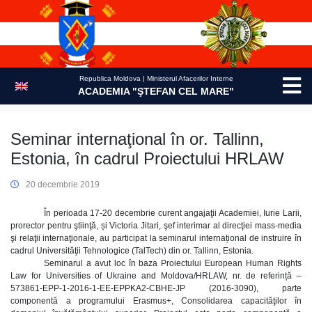
Skip
to
content
Republica Moldova | Ministerul Afacerilor Interne
ACADEMIA "ŞTEFAN CEL MARE"
Seminar internaţional în or. Tallinn,
Estonia, în cadrul Proiectului HRLAW
20 decembrie 2019
În perioada 17-20 decembrie curent angajaţii Academiei, Iurie Larii,
prorector pentru ştiinţă, și Victoria Jitari, şef interimar al direcţiei mass-media
şi relaţii internaţionale, au participat la seminarul internațional de instruire în
cadrul Universităţii Tehnologice (TalTech) din or. Tallinn, Estonia.
Seminarul a avut loc în baza Proiectului European Human Rights
Law for Universities of Ukraine and Moldova/HRLAW, nr. de referință –
573861-EPP-1-2016-1-EE-EPPKA2-CBHE-JP (2016-3090), parte
componentă a programului Erasmus+, Consolidarea capacităţilor în