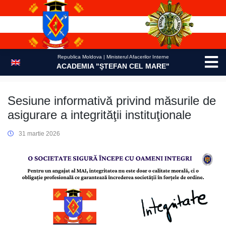
Skip
to
content
Republica Moldova | Ministerul Afacerilor Interne
ACADEMIA "ŞTEFAN CEL MARE"
Sesiune informativă privind măsurile de
asigurare a integrităţii instituţionale
31 martie 2026