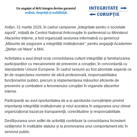
Astăzi, 31 martie 2026, în cadrul campaniei „Integritate pentru o societate
sigură”, inițiată de Centrul Național Anticorupție în parteneriat cu Ministerul
Afacerilor Interne, a fost organizată sesiunea informativă cu genericul
„Măsurile de asigurare a integrității instituționale”, pentru angajaţii Academiei
„Ştefan cel Mare” a MAI.
Activitatea a avut drept scop consolidarea culturii integrității și familiarizarea
participanților cu mecanismele de prevenire a corupției, în concordanță cu
standardele Uniunii Europene. În cadrul sesiunii au fost abordate aspecte ce
țin de respectarea normelor de etică profesională, responsabilitatea
funcționarilor publici, precum și implementarea măsurilor eficiente de
prevenire și combatere a fenomenului corupției în organele afacerilor
interne.
Participanții au avut oportunitatea de a-și aprofunda cunoștințele privind
importanța integrității instituționale și rolul acesteia în asigurarea unui climat
organizațional bazat pe transparență, corectitudine și responsabilitate.
Desfășurarea unor astfel de activități contribuie la consolidarea încrederii
cetățenilor în instituțiile statului și la promovarea unui comportament etic în
serviciul public.