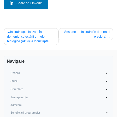
Share on LinkedIn
Navigare
Instruiri specializate în
Sesiune de instruire în domeniul
domeniul colectării urmelor
electoral
în
biologice (ADN) la locul faptei
articole
Navigare
Despre
Studii
Cercetare
Transparența
Admitere
Beneficiarii programelor