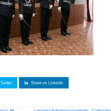
Twitter
Share on LinkedIn
ricul „99
Lansarea îndrumarului metodic: „Cadrul leg