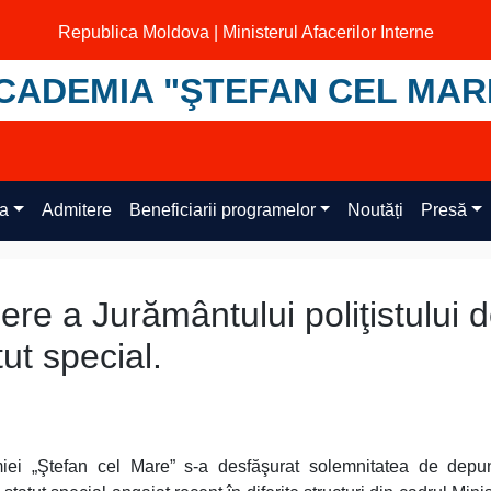
Republica Moldova | Ministerul Afacerilor Interne
CADEMIA "ŞTEFAN CEL MAR
ța
Admitere
Beneficiarii programelor
Noutăți
Presă
re a Jurământului poliţistului 
ut special.
iei „Ştefan cel Mare” s-a desfăşurat solemnitatea de depu