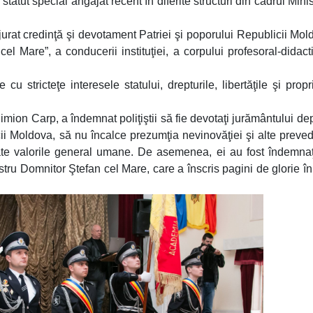
statut special angajat recent în diferite structuri din cadrul Minis
 jurat credinţă şi devotament Patriei şi poporului Republicii Mol
el Mare”, a conducerii instituţiei, a corpului profesoral-didacti
 cu stricteţe interesele statului, drepturile, libertăţile şi propr
imion Carp, a îndemnat poliţiştii să fie devotaţi jurământului de
cii Moldova, să nu încalce prezumţia nevinovăţiei şi alte preved
tate valorile general umane. De asemenea, ei au fost îndemnaţ
stru Domnitor Ştefan cel Mare, care a înscris pagini de glorie în 