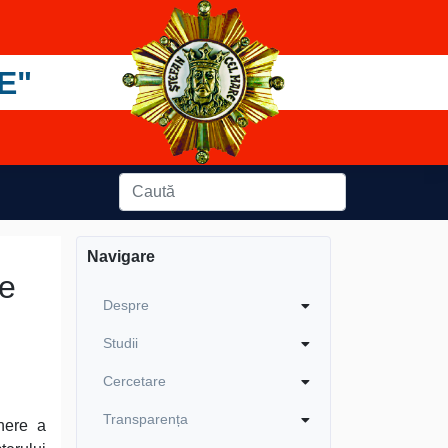
E"
Navigare
de
Despre
Studii
Cercetare
Transparența
nere a