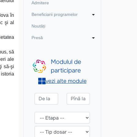
terului
Admitere
Beneficiarii programelor
dova în
c şi al
Noutăți
ietatea
Presă
pus, să
eri ale
i să-şi
istoria