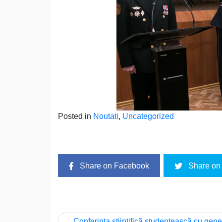
Posted in
Noutati
,
Uncategorized
Share on Facebook
Share on 
Conferinţa ştiinţifică studenţească cu gene