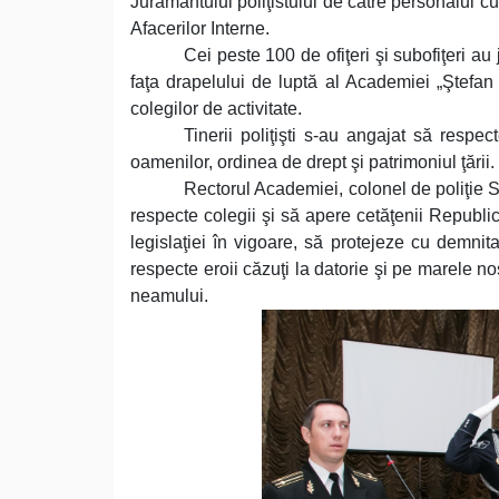
Jurământului poliţistului de către personalul cu 
Afacerilor Interne.
Cei peste 100 de ofiţeri şi subofiţeri au
faţa drapelului de luptă al Academiei „Ştefan c
colegilor de activitate.
Tinerii poliţişti s-au angajat să respecte
oamenilor, ordinea de drept şi patrimoniul ţării.
Rectorul Academiei, colonel de poliţie S
respecte colegii şi să apere cetăţenii Republi
legislaţiei în vigoare, să protejeze cu demni
respecte eroii căzuţi la datorie şi pe marele no
neamului.