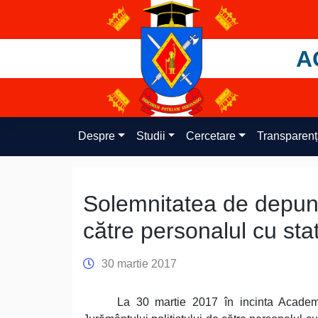
Skip
to
content
A
Despre
Studii
Cercetare
Transparen
Solemnitatea de depune
către personalul cu stat
30 martie 2017
La 30 martie 2017 în incinta Academ