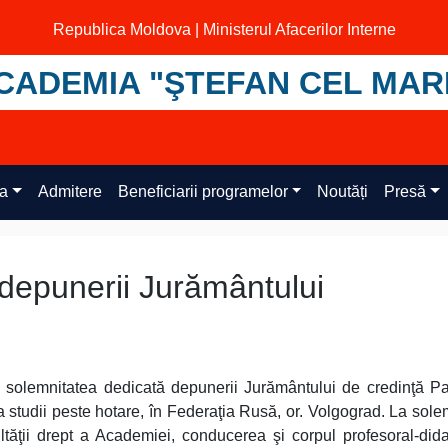
Republica Moldova | Ministerul Afacerilor Interne
CADEMIA "ŞTEFAN CEL MAR
ța
Admitere
Beneficiarii programelor
Noutăți
Presă
depunerii Jurământului
c solemnitatea dedicată depunerii Jurământului de credinţă Pat
la studii peste hotare, în Federaţia Rusă, or. Volgograd. La sole
cultăţii drept a Academiei, conducerea şi corpul profesoral-dida