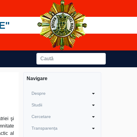
E"
Navigare
Despre
Studii
Cercetare
riei şi
mnitate
Transparența
ctic al