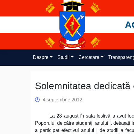
Skip
to
content
A
Despre
Studii
Cercetare
Transparen
Solemnitatea dedicată 
4 septembrie 2012
La 28 august în sala festivă a avut lo
Poporului de către studenţii anului I, detaşaţi 
a participat efectivul anului I de studii a fa