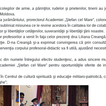
olegilor de arme, a părinţilor, rudelor şi prietenilor, tinerii au j
i Moldova.
a jurământului, prorectorul Academiei „Ştefan cel Mare”, colon
a subliniat misiunea ce le revine acestora în calitatea lor de colab
i libertăţilor cetăţenilor, suveranităţii şi libertăţii ţării noastre.
 profesorilor a venit în faţa celor prezenţi dna Liliana Creangă,
oliţie. D-na Creangă şi-a exprimat convingerea că prin consultă
rvenţia corpului profesoral-didactic va fi utilă, ajustând necesită
ac din numele întregului efectiv studenţesc, a adus sincere mu
Academiei „Ştefan cel Mare” pentru oportunităţile oferite de ins
n Centrul de cultură spirituală şi educaţie militaro-patriotică,
ghe”;