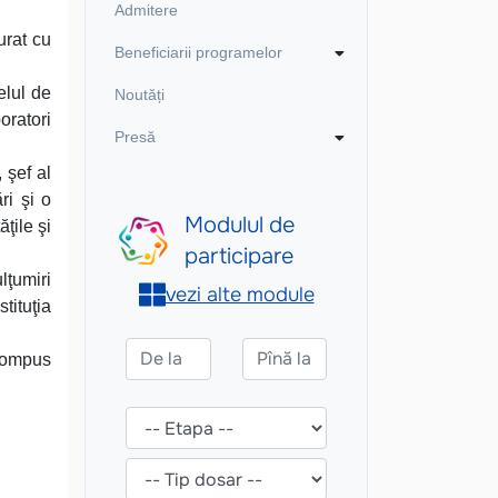
Admitere
urat cu
Beneficiarii programelor
elul de
Noutăți
oratori
Presă
 şef al
ri şi o
ţile şi
lţumiri
tituţia
 compus