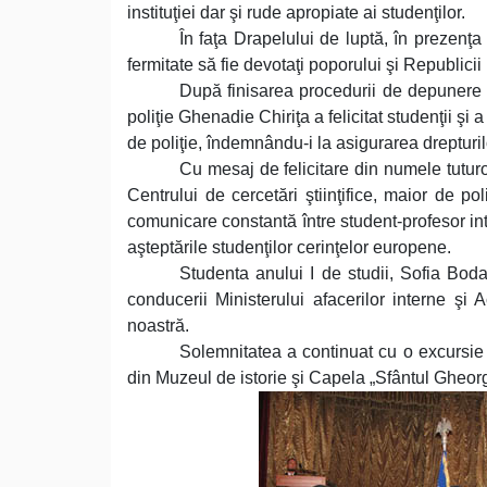
instituţiei dar şi rude apropiate ai studenţilor.
În faţa Drapelului de luptă, în prezenţa c
fermitate să fie devotaţi poporului şi Republici
După finisarea procedurii de depunere 
poliţie Ghenadie Chiriţa a felicitat studenţii şi 
de poliţie, îndemnându-i la asigurarea drepturilor ş
Cu mesaj de felicitare din numele tuturor
Centrului de cercetări ştiinţifice, maior de p
comunicare constantă între student-profesor inte
aşteptările studenţilor cerinţelor europene.
Studenta anului I de studii, Sofia Bod
conducerii Ministerului afacerilor interne şi 
noastră.
Solemnitatea a continuat cu o excursie î
din Muzeul de istorie şi Capela „Sfântul Gheor