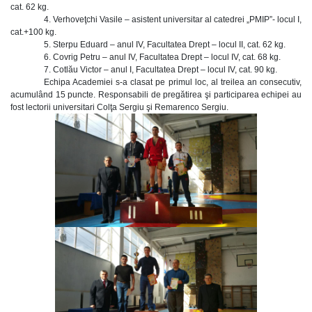
cat. 62 kg.
4. Verhoveţchi Vasile – asistent universitar al catedrei „PMIP”- locul I,
cat.+100 kg.
5. Sterpu Eduard – anul IV, Facultatea Drept – locul II, cat. 62 kg.
6. Covrig Petru – anul IV, Facultatea Drept – locul IV, cat. 68 kg.
7. Cotlău Victor – anul I, Facultatea Drept – locul IV, cat. 90 kg.
Echipa Academiei s-a clasat pe primul loc, al treilea an consecutiv,
acumulând 15 puncte. Responsabili de pregătirea şi participarea echipei au
fost lectorii universitari Colţa Sergiu şi Remarenco Sergiu.