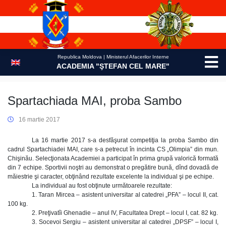
Skip
to
content
Republica Moldova | Ministerul Afacerilor Interne
ACADEMIA "ŞTEFAN CEL MARE"
Spartachiada MAI, proba Sambo
16 martie 2017
La 16 martie 2017 s-a desfăşurat competiţia la proba Sambo din
cadrul Spartachiadei MAI, care s-a petrecut în incinta CS „Olimpia” din mun.
Chişinău. Selecţionata Academiei a participat în prima grupă valorică formată
din 7 echipe. Sportivii noştri au demonstrat o pregătire bună, dînd dovadă de
măiestrie şi caracter, obţinând rezultate excelente la individual şi pe echipe.
La individual au fost obţinute următoarele rezultate:
1. Taran Mircea – asistent universitar al catedrei „PFA” – locul II, cat.
100 kg.
2. Preţivatîi Ghenadie – anul IV, Facultatea Drept – locul I, cat. 82 kg.
3. Socevoi Sergiu – asistent universitar al catedrei „DPSF” – locul I,