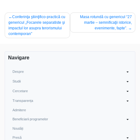
Navigare
Conferinţa ştiinţifico-practică cu
Masa rotundă cu genericul “27
genericul „Focarele separatiste şi
martie – semnificaţii istorice,
în
impactul lor asupra terorismului
evenimente, fapte”.
articole
contemporan”
Navigare
Despre
Studii
Cercetare
Transparența
Admitere
Beneficiarii programelor
Noutăți
Presă