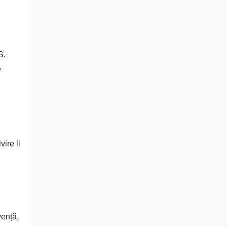
S,
,
vire li
vență,