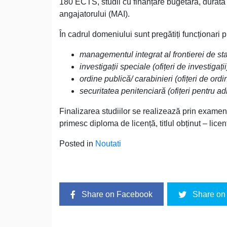
180 ECTS, studii cu finanțare bugetară, durata st
angajatorului (MAI).
În cadrul domeniului sunt pregătiți funcționari p
managementul integrat al frontierei de stat 
investigații speciale (ofițeri de investigații
ordine publică/ carabinieri (ofițeri de ordi
securitatea penitenciară (ofițeri pentru ad
Finalizarea studiilor se realizează prin exame
primesc diploma de licență, titlul obținut – licen
Posted in
Noutati
Share on Facebook
Share on 