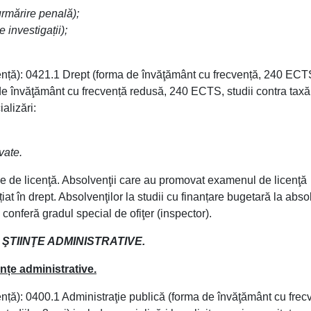
urmărire penală);
e investigații);
licență): 0421.1 Drept (forma de învăţământ cu frecvență, 240 ECT
a de învăţământ cu frecvență redusă, 240 ECTS, studii contra taxă
alizări:
ivate.
ne de licenţă. Absolvenţii care au promovat examenul de licenţă
țiat în drept. Absolvenţilor la studii cu finanțare bugetară la absol
conferă gradul special de ofiţer (inspector).
 ŞTIINŢE ADMINISTRATIVE.
nțe administrative.
icență): 0400.1 Administraţie publică (forma de învăţământ cu frec