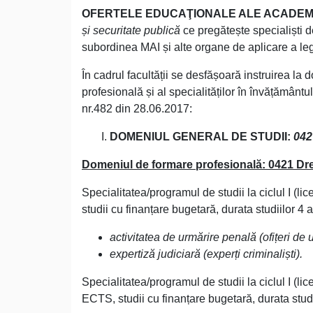
OFERTELE EDUCAŢIONALE ALE ACADEM
și securitate publică
ce pregătește specialiști de 
subordinea MAI și alte organe de aplicare a le
În cadrul facultății se desfășoară instruirea l
profesională și al specialităților în învățămân
nr.482 din 28.06.2017:
DOMENIUL GENERAL DE STUDII:
042
Domeniul de formare profesională: 0421 Dre
Specialitatea/programul de studii la ciclul I (
studii cu finanțare bugetară, durata studiilor 4 
activitatea de urmărire penală (ofițeri de 
expertiză judiciară (experți criminaliști).
Specialitatea/programul de studii la ciclul I (l
ECTS, studii cu finanțare bugetară, durata studi