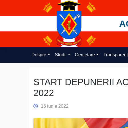
Skip
to
content
A
Despre
Studii
Cercetare
Transparen
START DEPUNERII A
2022
16 iunie 2022