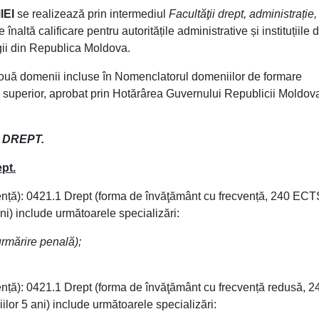
IEI
se realizează prin intermediul
Facultăţii drept, administrație,
înaltă calificare pentru autoritățile administrative și instituțiile 
gii din Republica Moldova.
a două domenii incluse în Nomenclatorul domeniilor de formare
tul superior, aprobat prin Hotărârea Guvernului Republicii Moldov
 DREPT.
pt.
licență): 0421.1 Drept (forma de învăţământ cu frecvență, 240 ECT
ani) include următoarele specializări:
urmărire penală);
icență): 0421.1 Drept (forma de învăţământ cu frecvență redusă, 2
ilor 5 ani) include următoarele specializări: