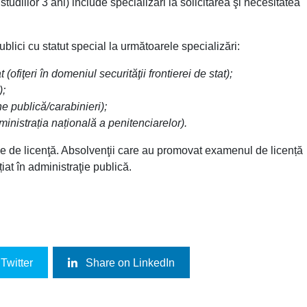
udiilor 3 ani) include specializări la solicitarea şi necesitatea
ublici cu statut special la următoarele specializări:
(ofiţeri în domeniul securităţii frontierei de stat);
);
ne publică/carabinieri);
ministrația națională a penitenciarelor).
ne de licenţă. Absolvenţii care au promovat examenul de licență
țiat în administraţie publică.
Twitter
Share on LinkedIn