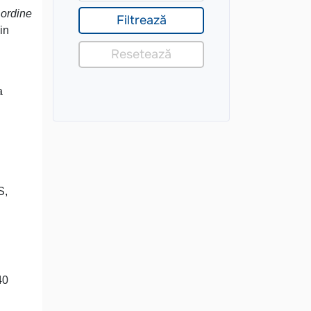
 ordine
din
a
S,
40