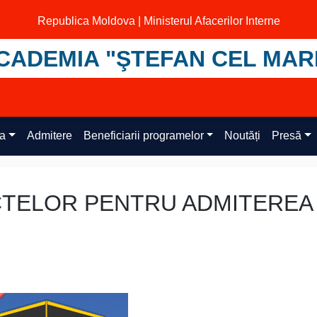
Republica Moldova | Ministerul Afacerilor Interne
CADEMIA "ŞTEFAN CEL MAR
ța
Admitere
Beneficiarii programelor
Noutăți
Presă
CTELOR PENTRU ADMITEREA