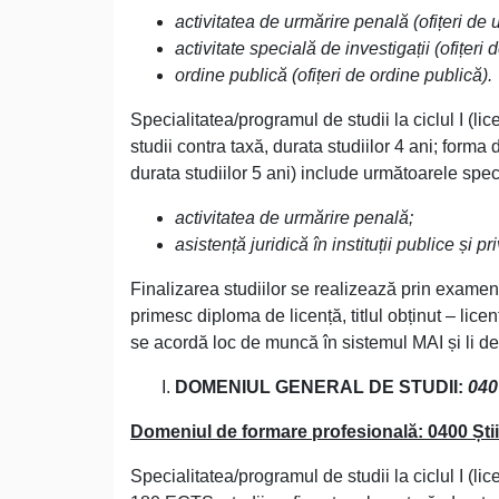
activitatea de urmărire penală (ofițeri de 
activitate specială de investigații (ofițeri d
ordine publică (ofițeri de ordine publică).
Specialitatea/programul de studii la ciclul I (
studii contra taxă, durata studiilor 4 ani; form
durata studiilor 5 ani) include următoarele speci
activitatea de urmărire penală;
asistență juridică în instituții publice și pr
Finalizarea studiilor se realizează prin exame
primesc diploma de licență, titlul obținut – licen
se acordă loc de muncă în sistemul MAI și li de 
DOMENIUL GENERAL DE STUDII:
040
Domeniul de formare profesională: 0400 Știi
Specialitatea/programul de studii la ciclul I (l