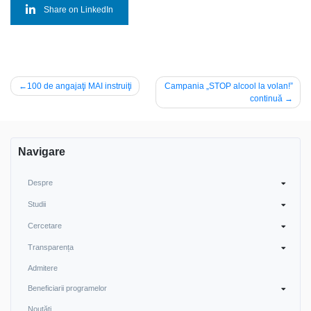
Share on LinkedIn
Navigare
100 de angajaţi MAI instruiţi
Campania „STOP alcool la volan!”
continuă
în
articole
Navigare
Despre
Studii
Cercetare
Transparența
Admitere
Beneficiarii programelor
Noutăți