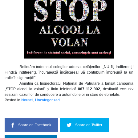
Reiterăm îndemnul colegilor adresat cetăţenilor: „NU fiți indiferenți!
Fiindcă indiferența încurajează încălcarea! Să contribuim împreună la un
trafic în siguranță!”
Amintim că Inspectoratul Național de Patrulare a lansat campania
„STOP alcool la volan!” și linia telefonică
067 112 902
, destinată exclusiv
sesizării cazurilor de conducere a automobilelor în stare de ebrietate.
Posted in
Noutati
,
Uncategorized
Share on Facebook
Share on Twitter