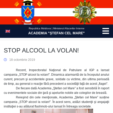
Skip
to
content
Republica Moldova | Ministerul Afacerilor Interne
ACADEMIA "ŞTEFAN CEL MARE"
STOP ALCOOL LA VOLAN!
18 octombrie 2019
Recent, Inspectoratul Naţional de Patrulare al IGP a lansat
campania „STOP alcool la volan!”. Dinamica alarmantă de la începutul anului
curent, precum şi accidentele grave, soldate cu victime, din ultima perioadă
de timp, au generat o reacţie fără precedent a societăţii faţă de acest „flagel”.
De fiecare dată Academia „Ştefan cel Mare” a fost sensibilă în raport
cu evenimentele sociale din ţară şi apelurile nobile ale colegilor de breaslă.
Reieşind din cele menţionate, Academia „Ştefan cel Mare” susține
campania „STOP alcool la volan!”. În acest sens, astăzi studenţii şi angajaţii
instituţiei s-au alăturat flashmob-ului lansat în întreaga societate.