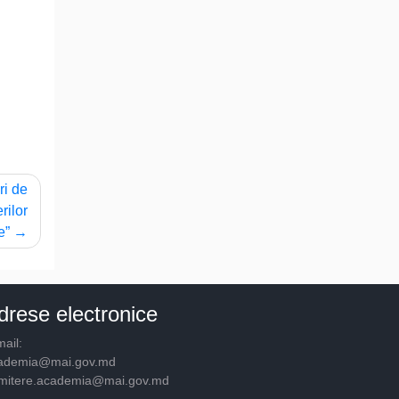
ri de
rilor
e”
drese electronice
ail:
ademia@mai.gov.md
mitere.academia@mai.gov.md