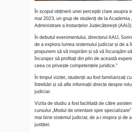
În scopul obținerii unei percepții clare asupra 
mai 2023, un grup de studenți de la Academia „
Administrare a Instanțelor Judecătorești (AAIJ)
În debutul evenimentului, directorul AAIJ, Sor
de a explora lumea sistemului judiciar și de a î
propunem să vă inspirăm și să vă încurajăm să ex
încurajez să profitați din plin de această experi
ceea ce privește competențele juridice.”
În timpul vizitei, studenții au fost familiarizaț
întrebări și să afle informații directe despre rol
judiciar.
Vizita de studiu a fost facilitată de către asiste
cursului „Modul de orientare spre specializare” 
mai bine sistemul judiciar, de a-i inspira și de
justiției.