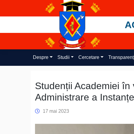
Skip
to
content
A
Despre
Studii
Cercetare
Transparen
Studenții Academiei în v
Administrare a Instanțe
17 mai 2023