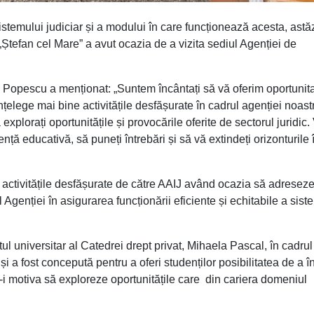
sistemului judiciar și a modului în care funcționează acesta, astă
Ștefan cel Mare” a avut ocazia de a vizita sediul Agenției de
.
in Popescu a menționat: „Suntem încântați să vă oferim oportunit
nțelege mai bine activitățile desfășurate în cadrul agenției noast
plorați oportunitățile și provocările oferite de sectorul juridic.
ență educativă, să puneți întrebări și să vă extindeți orizonturile 
i cu activitățile desfășurate de către AAIJ având ocazia să adresez
ul Agenției în asigurarea funcționării eficiente și echitabile a sist
ntul universitar al Catedrei drept privat, Mihaela Pascal, în cadrul
și a fost concepută pentru a oferi studenților posibilitatea de a î
 a-i motiva să exploreze oportunitățile care din cariera domeniul