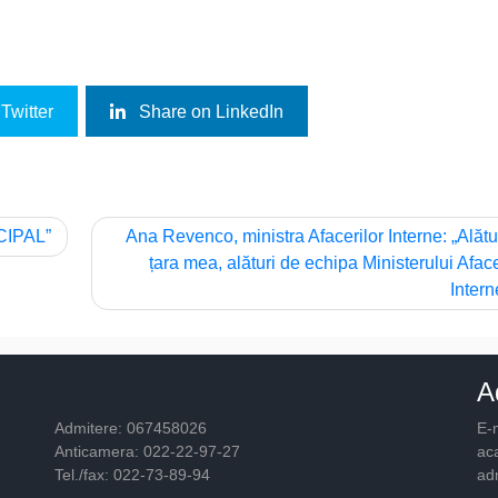
Twitter
Share on LinkedIn
 „CIPAL”
Ana Revenco, ministra Afacerilor Interne: „Alătu
țara mea, alături de echipa Ministerului Aface
Intern
A
Admitere: 067458026
E-m
Anticamera: 022-22-97-27
ac
Tel./fax: 022-73-89-94
ad