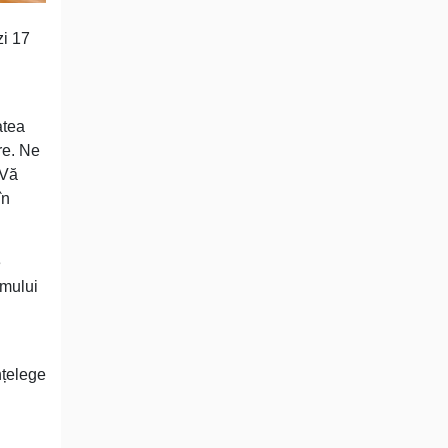
zi 17
atea
re. Ne
 Vă
în
e
emului
nțelege