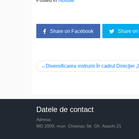
Posted in
Noutati
Share on Facebook
Share on 
Navigare
Diversificarea instruirii în cadrul Direcţiei
în
articole
Datele de contact
Adresa:
MD 2009, mun. Chisinau Str. Gh. Asachi 21