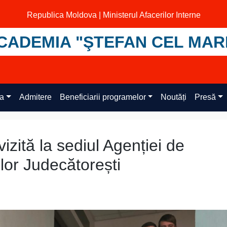
Republica Moldova | Ministerul Afacerilor Interne
CADEMIA "ŞTEFAN CEL MAR
ța
Admitere
Beneficiarii programelor
Noutăți
Presă
izită la sediul Agenției de
lor Judecătorești