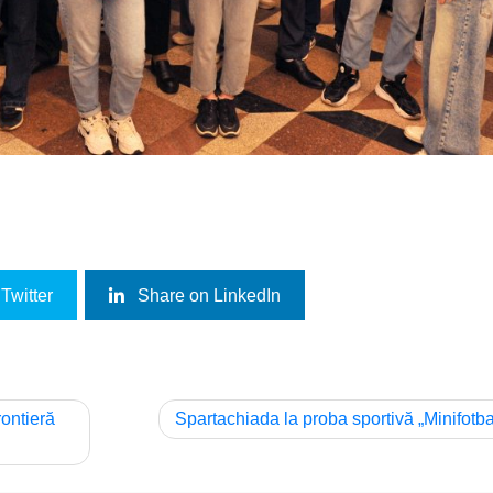
Twitter
Share on LinkedIn
rontieră
Spartachiada la proba sportivă „Minifotba