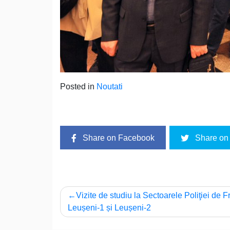
Posted in
Noutati
Share on Facebook
Share on 
Navigare
Vizite de studiu la Sectoarele Poliţiei de F
Leușeni-1 și Leușeni-2
în