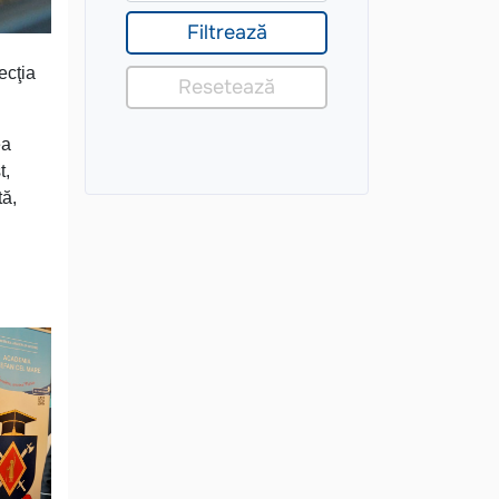
ecţia
ea
t,
tă,