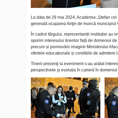
La data de 29 mai 2024, Academia „Ștefan cel M
generală ocuparea forţei de muncă municipiul Ch
În cadrul târgului, reprezentanții instituției au
sporirii interesului tinerilor față de domeniul de 
precum și promovării imaginii Ministerului Afac
ofertele educaționale și condițiile de admitere l
Tinerii prezenţi la eveniment s-au arătat interes
perspectivele şi evoluția în carieră în domeniul 