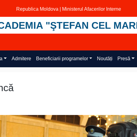
Republica Moldova | Ministerul Afacerilor Interne
CADEMIA "ŞTEFAN CEL MAR
ța
Admitere
Beneficiarii programelor
Noutăți
Presă
ncă