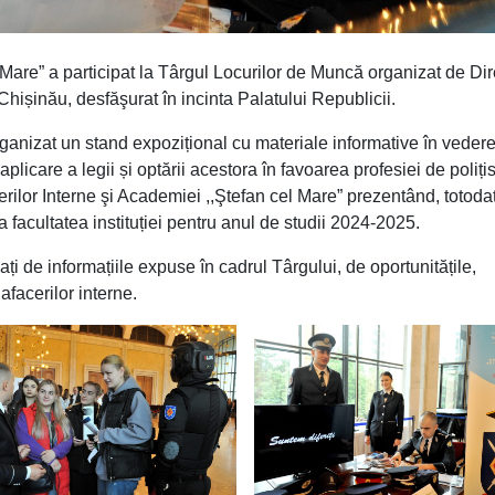
are” a participat la Târgul Locurilor de Muncă organizat de Dir
ișinău, desfăşurat în incinta Palatului Republicii.
 organizat un stand expozițional cu materiale informative în veder
aplicare a legii și optării acestora în favoarea profesiei de polițis
erilor Interne şi Academiei ,,Ştefan cel Mare” prezentând, totoda
a facultatea instituției pentru anul de studii 2024-2025.
ați de informațiile expuse în cadrul Târgului, de oportunitățile,
afacerilor interne.