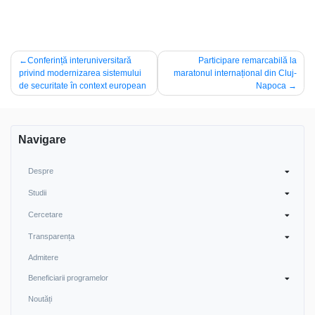
Navigare
Conferință interuniversitară
Participare remarcabilă la
privind modernizarea sistemului
maratonul internațional din Cluj-
în
de securitate în context european
Napoca
articole
Navigare
Despre
Studii
Cercetare
Transparența
Admitere
Beneficiarii programelor
Noutăți