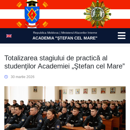
Skip
to
content
Republica Moldova | Ministerul Afacerilor Interne
ACADEMIA "ŞTEFAN CEL MARE"
Totalizarea stagiului de practică al
studenţilor Academiei „Ştefan cel Mare”
30 martie 2026