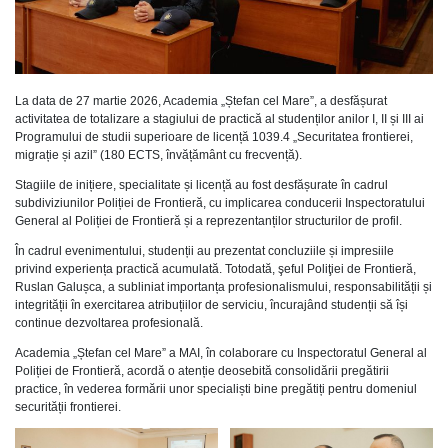
La data de 27 martie 2026, Academia „Ștefan cel Mare”, a desfășurat
activitatea de totalizare a stagiului de practică al studenților anilor I, II și III ai
Programului de studii superioare de licență 1039.4 „Securitatea frontierei,
migrație și azil” (180 ECTS, învățământ cu frecvență).
Stagiile de inițiere, specialitate și licență au fost desfășurate în cadrul
subdiviziunilor Poliției de Frontieră, cu implicarea conducerii Inspectoratului
General al Poliției de Frontieră și a reprezentanților structurilor de profil.
În cadrul evenimentului, studenții au prezentat concluziile și impresiile
privind experiența practică acumulată. Totodată, şeful Poliţiei de Frontieră,
Ruslan Galușca, a subliniat importanța profesionalismului, responsabilității și
integrității în exercitarea atribuțiilor de serviciu, încurajând studenții să își
continue dezvoltarea profesională.
Academia „Ștefan cel Mare” a MAI, în colaborare cu Inspectoratul General al
Poliției de Frontieră, acordă o atenție deosebită consolidării pregătirii
practice, în vederea formării unor specialiști bine pregătiți pentru domeniul
securității frontierei.