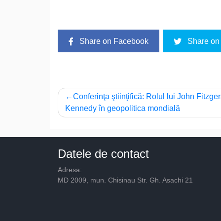
Share on Facebook
Share on 
Navigare
Conferinţa ştiinţifică: Rolul lui John Fitzge
Kennedy în geopolitica mondială
în
articole
Datele de contact
Adresa:
MD 2009, mun. Chisinau Str. Gh. Asachi 21