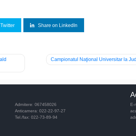
Twitter
Share on LinkedIn
rald
Campionatul Naţional Universitar la Ju
A
Admitere: 067458026
E-m
Anticamera: 022-22-97-27
ac
Tel./fax: 022-73-89-94
ad