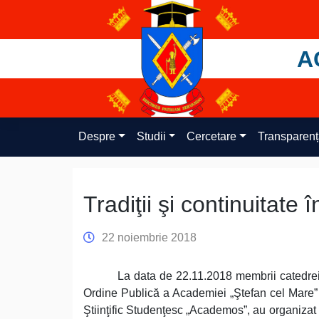
Skip
to
content
A
Despre
Studii
Cercetare
Transparen
Tradiţii şi continuitate 
22 noiembrie 2018
La data de 22.11.2018 membrii catedrei 
Ordine Publică a Academiei „Ştefan cel Mare” 
Ştiinţific Studenţesc „Academos”, au organizat ş