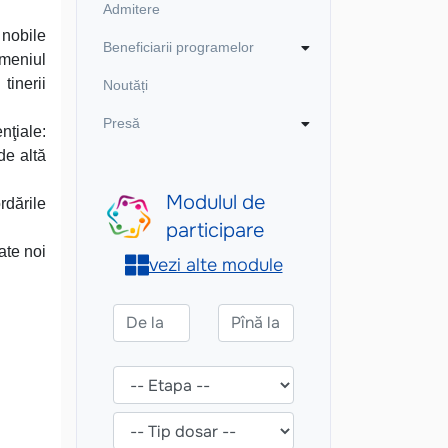
Admitere
 nobile
Beneficiarii programelor
omeniul
tinerii
Noutăți
Presă
nţiale:
de altă
rdările
ate noi