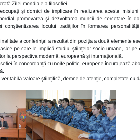
crată Zilei mondiale a filosofiei.
 preocupaţi şi dornici de implicare în realizarea acestei misiuni
rimordial promovarea şi dezvoltarea muncii de cercetare în d
 conştientizarea locului tradiţiilor în formarea personalităţii 
ginalitate a conferinţei a rezultat din poziţia a două elemente ese
asice pe care le implică studiul ştiinţelor socio-umane, iar pe 
itor la perspectiva modernă, europeană şi internaţională.
osofiei în concordanţă cu noile politici europene încurajează abo
ă.
o veritabilă valoare ştiinţifică, demne de atenţie, completate cu d