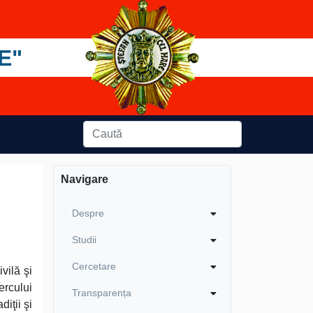
E"
Navigare
Despre
Studii
Cercetare
vilă şi
ercului
Transparența
iţii şi