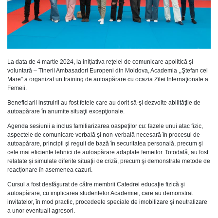
La data de 4 martie 2024, la iniţiativa rețelei de comunicare apolitică și
voluntară – Tinerii Ambasadori Europeni din Moldova, Academia ,,Ştefan cel
Mare” a organizat un training de autoapărare cu ocazia Zilei Internaţionale a
Femeii.
Beneficiarii instruirii au fost fetele care au dorit să-şi dezvolte abilităţile de
autoapărare în anumite situaţii excepţionale.
Agenda sesiunii a inclus familiarizarea oaspeţilor cu: fazele unui atac fizic,
aspectele de comunicare verbală şi non-verbală necesară în procesul de
autoapărare, principii şi reguli de bază în securitatea personală, precum şi
cele mai eficiente tehnici de autoapărare adaptate femeilor. Totodată, au fost
relatate și simulate diferite situaţii de criză, precum şi demonstrate metode de
reacţionare în asemenea cazuri.
Cursul a fost desfăşurat de către membrii Catedrei educaţie fizică şi
autoapărare, cu implicarea studentelor Academiei, care au demonstrat
invitatelor, în mod practic, procedeele speciale de imobilizare şi neutralizare
a unor eventuali agresori.