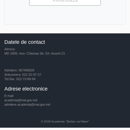
Datele de contact
Adresa:
MD 2009, mun. Chisinau Str. Gh. Asachi 21
Admitere: 067458026
Anticamera: 022-22-97-27
Tel./fax: 022-73-89-94
Adrese electronice
E-mail:
academia@mai.gov.md
admitere.academia@mai.gov.md
© 2026
Academia "Ştefan cel Mare"