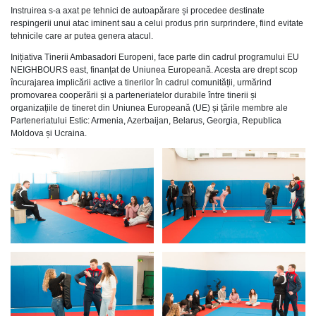
Instruirea s-a axat pe tehnici de autoapărare și procedee destinate
respingerii unui atac iminent sau a celui produs prin surprindere, fiind evitate
tehnicile care ar putea genera atacul.
Inițiativa Tinerii Ambasadori Europeni, face parte din cadrul programului EU
NEIGHBOURS east, finanțat de Uniunea Europeană. Acesta are drept scop
încurajarea implicării active a tinerilor în cadrul comunității, urmărind
promovarea cooperării și a parteneriatelor durabile între tinerii și
organizațiile de tineret din Uniunea Europeană (UE) și țările membre ale
Parteneriatului Estic: Armenia, Azerbaijan, Belarus, Georgia, Republica
Moldova și Ucraina.