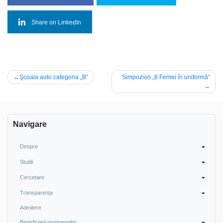
Share on LinkedIn
Navigare
Şcoala auto categoria „B”
Simpozion „8 Femei în uniformă”
în
articole
Navigare
Despre
Studii
Cercetare
Transparența
Admitere
Beneficiarii programelor