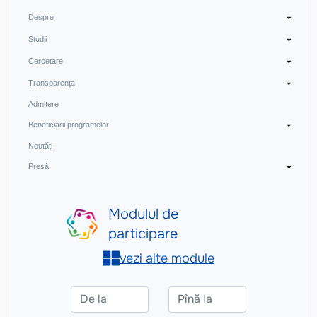
Despre
Studii
Cercetare
Transparența
Admitere
Beneficiarii programelor
Noutăți
Presă