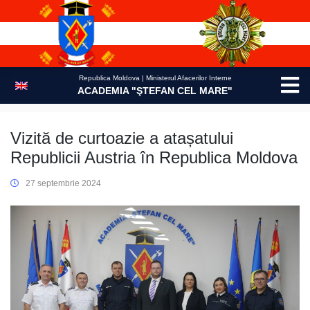
Skip
to
content
Republica Moldova | Ministerul Afacerilor Interne
ACADEMIA "ŞTEFAN CEL MARE"
Vizită de curtoazie a atașatului
Republicii Austria în Republica Moldova
27 septembrie 2024