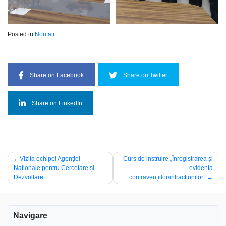
Posted in
Noutati
Share on Facebook
Share on Twitter
Share on LinkedIn
Navigare
Vizita echipei Agenției
Curs de instruire „Înregistrarea și
Naționale pentru Cercetare și
evidența
în
Dezvoltare
contravențiilor/infracțiunilor”
articole
Navigare