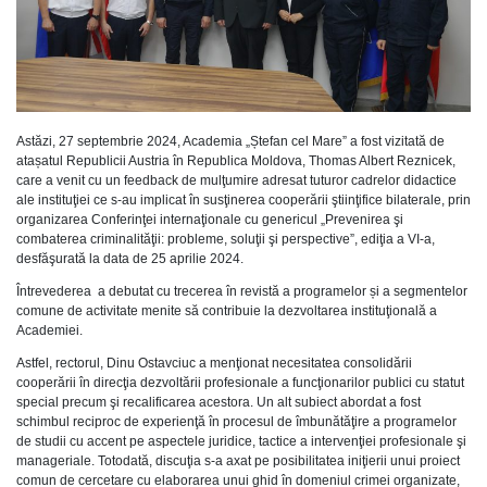
Astăzi, 27 septembrie 2024, Academia „Ștefan cel Mare” a fost vizitată de
atașatul Republicii Austria în Republica Moldova, Thomas Albert Reznicek,
care a venit cu un feedback de mulţumire adresat tuturor cadrelor didactice
ale instituţiei ce s-au implicat în susţinerea cooperării ştiinţifice bilaterale, prin
organizarea Conferinţei internaţionale cu genericul „Prevenirea şi
combaterea criminalităţii: probleme, soluţii şi perspective”, ediţia a VI-a,
desfăşurată la data de 25 aprilie 2024.
Întrevederea a debutat cu trecerea în revistă a programelor și a segmentelor
comune de activitate menite să contribuie la dezvoltarea instituţională a
Academiei.
Astfel, rectorul, Dinu Ostavciuc a menţionat necesitatea consolidării
cooperării în direcţia dezvoltării profesionale a funcţionarilor publici cu statut
special precum şi recalificarea acestora. Un alt subiect abordat a fost
schimbul reciproc de experienţă în procesul de îmbunătăţire a programelor
de studii cu accent pe aspectele juridice, tactice a intervenţiei profesionale şi
manageriale. Totodată, discuţia s-a axat pe posibilitatea iniţierii unui proiect
comun de cercetare cu elaborarea unui ghid în domeniul crimei organizate,