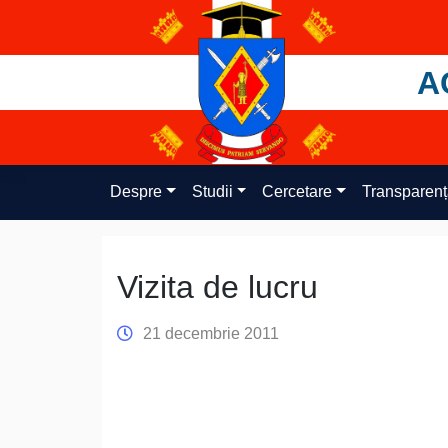
Skip
to
content
A
Despre
Studii
Cercetare
Transparen
Vizita de lucru
21 decembrie 2011