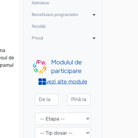
Admitere
Beneficiarii programelor
Noutăți
Presă
dna
esul de
ogramul