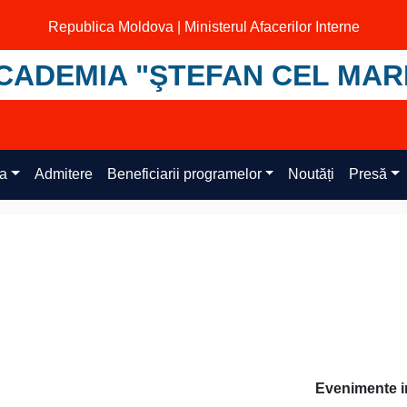
Republica Moldova | Ministerul Afacerilor Interne
CADEMIA "ŞTEFAN CEL MAR
ța
Admitere
Beneficiarii programelor
Noutăți
Presă
Evenimente i