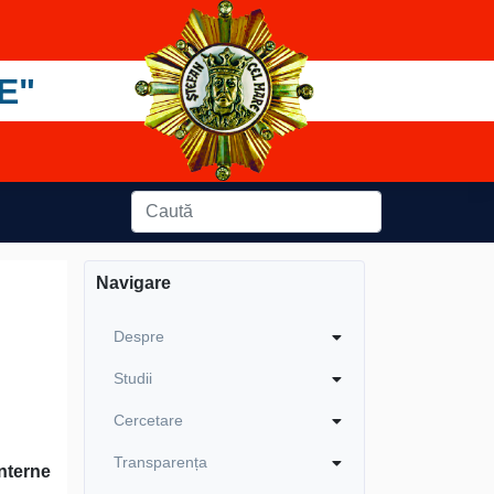
E"
Navigare
Despre
Studii
Cercetare
Transparența
nterne