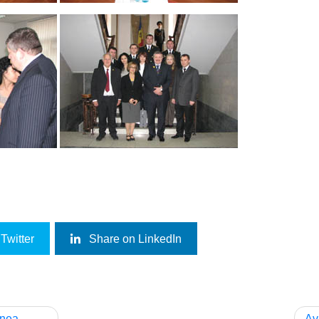
Twitter
Share on LinkedIn
unea
Av