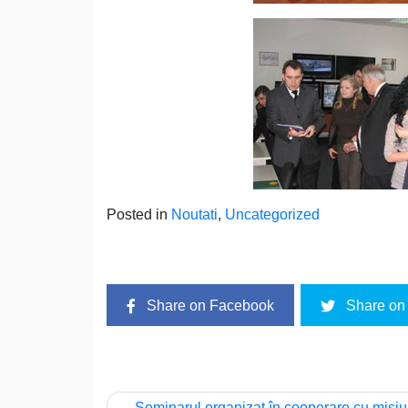
Posted in
Noutati
,
Uncategorized
Share on Facebook
Share on 
Seminarul organizat în cooperare cu misi