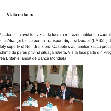
Vizita de lucru
miei a avut loc vizita de lucru a reprezentanţilor din cadrul
gs, ai Alianţei Estice pentru Transport Sigur şi Durabil (EASST) 
 suport» dl Neil Brailsford. Oaspeţii s-au familiarizat cu proc
 schimb de păreri privind situaţia rutieră. Vizita face parte din Pr
ea Britanie lansat de Banca Mondială.