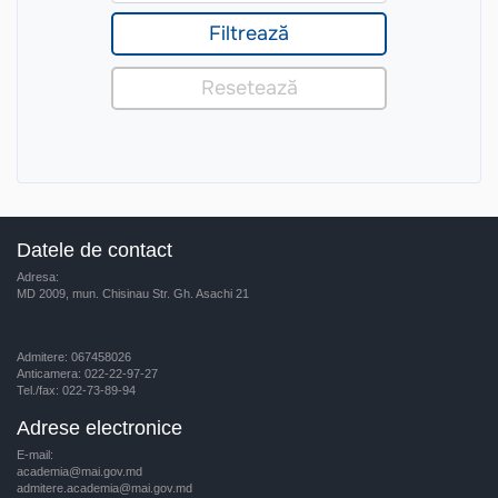
Datele de contact
Adresa:
MD 2009, mun. Chisinau Str. Gh. Asachi 21
Admitere: 067458026
Anticamera: 022-22-97-27
Tel./fax: 022-73-89-94
Adrese electronice
E-mail:
academia@mai.gov.md
admitere.academia@mai.gov.md