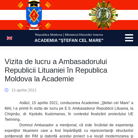
Skip
to
content
Republica Moldova | Ministerul Afacerilor Interne
ACADEMIA "ŞTEFAN CEL MARE"
Vizita de lucru a Ambasadorului
Republicii Lituaniei în Republica
Moldova la Academie
15 aprilie 2021
Astăzi, 15 aprilie 2021, conducerea Academiei „Ştefan cel Mare” a
MAI, l-a primit în vizita de lucru pe E.S. Ambasadorul Republicii Lituania, la
Chişinău, dl. Kęstutis Kudzmanas, în contextul finalizării proiectului UE
Twinning.
Domnul Ambasador a menţionat, că este încântat de experienţa
experţilor lituanieni care a fost împărtăşită cu reprezentanţii structurilor
poliţieneşti din RM şi datorită acestui proiect s-a reuşit modernizarea şi