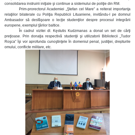
consolidarea instruirii iniţiale şi continue a sistemului de poliţie din RM.
Prim-prorectorul Academiei „Ştefan cel Mare” a reiterat importanţa
relaţiilor bilaterale cu Poliţia Republicii Lituaniene, invitându-l pe domnul
Ambasador să desfăşoare o lecţie studenţilor despre procesul integrării
europene, exemplul ţărilor baltice.
În cadrul vizitei dl. Kęstutis Kudzmanas a donat un set de cărţi
preţioase. Prin donaţia respectivă studenţii şi utilizatorii Bibliotecii „Tudor
Roşca” îşi vor aprofunda cunoştinţele în domeniul penal, justiţiei, drepturile
omului, conflicte militare, etc.