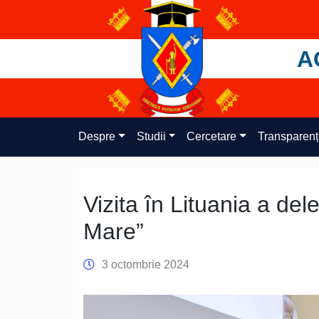
Skip
to
content
A
Despre
Studii
Cercetare
Transparen
Vizita în Lituania a del
Mare”
3 octombrie 2024