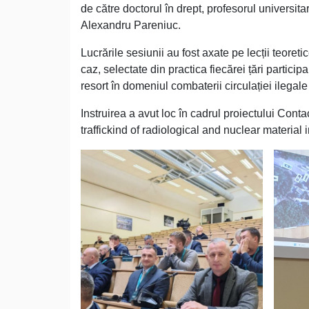
de către doctorul în drept, profesorul universita
Alexandru Pareniuc.
Lucrările sesiunii au fost axate pe lecții teoretic
caz, selectate din practica fiecărei țări partici
resort în domeniul combaterii circulației ilegale
Instruirea a avut loc în cadrul proiectului Con
traffickind of radiological and nuclear material 