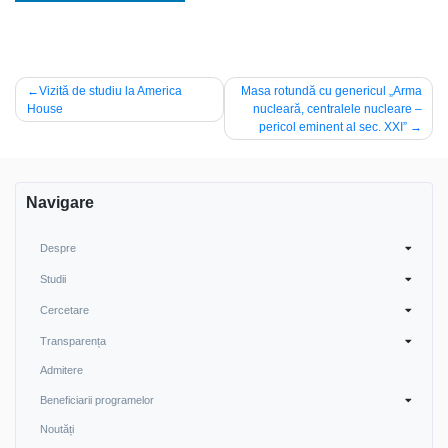
Navigare
Vizită de studiu la America
Masa rotundă cu genericul „Arma
House
nucleară, centralele nucleare –
în
pericol eminent al sec. XXI”
articole
Navigare
Despre
Studii
Cercetare
Transparența
Admitere
Beneficiarii programelor
Noutăți