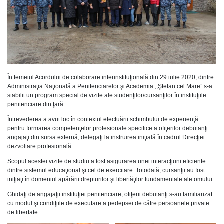
În temeiul Acordului de colaborare interinstituţională din 29 iulie 2020, dintre
Administraţia Naţională a Penitenciarelor şi Academia ,,Ştefan cel Mare” s-a
stabilit un program special de vizite ale studenţilor/cursanţilor în instituţiile
penitenciare din ţară.
Întrevederea a avut loc în contextul efectuării schimbului de experienţă
pentru formarea competenţelor profesionale specifice a ofiţerilor debutanţi
angajaţi din sursa externă, delegaţi la instruirea iniţială în cadrul Direcţiei
dezvoltare profesională.
Scopul acestei vizite de studiu a fost asigurarea unei interacţiuni eficiente
dintre sistemul educaţional şi cel de exercitare. Totodată, cursanţii au fost
iniţiaţi în domeniul apărării drepturilor şi libertăţilor fundamentale ale omului.
Ghidaţi de angajaţii instituţiei penitenciare, ofiţerii debutanţi s-au familiarizat
cu modul şi condiţiile de executare a pedepsei de către persoanele private
de libertate.