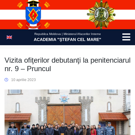
Skip
to
content
Republica Moldova | Ministerul Afacerilor Interne
ACADEMIA "ŞTEFAN CEL MARE"
Vizita ofiţerilor debutanţi la penitenciarul
nr. 9 – Pruncul
10 aprilie 2023