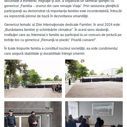
securitate a frontierei, migraţie şi azil, a organizat un seminar ştiinţific cu
genericul „Familia – izvorul din care renaşte Viaţa”.
Prin sesiunea ştiinţifică
participanţii au demonstrat că importanța familiei este incontestabilă, întrucât
ea reprezintă pilonul de bază în dezvoltarea umanităţii.
Genericul tematic al Zilei Internaţionale dedicate Familiei, în anul 2024 este:
„Bunăstarea familiei şi schimbările climatice”. În acest sens studenţii
instituţiei care au întemeiat o familie au participat la un concurs de pictură pe
torbiţe bio cu genericul „Renunţă la plastic” Poartă culoare!”.
În toate timpurile familia a constituit nucleul societăţii, ea este condimentul
care asigură stabilitate şi durabilitate întregii omeniri.