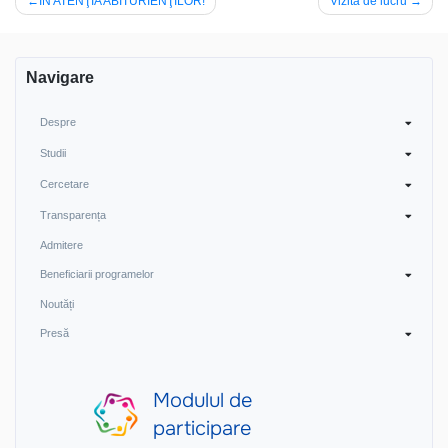
Navigare
ÎN ATENŢIA ABITURIENŢILOR!
Vizită de lucru
în
articole
Navigare
Despre
Studii
Cercetare
Transparența
Admitere
Beneficiarii programelor
Noutăți
Presă