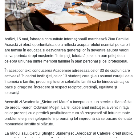
Astăzi, 15 mai, întreaga comunitate internaţională marchează Ziua Familiei.
Această zi oferă oportunitatea de a reflecta asupra rolului esențial pe care îl
are familia în educația și dezvoltarea generaţiilor în devenire asupra valorii
ce va perinda drept moştenire în timp şi, totodată, este un bun prilej de a
celebra uniunea dintre membrii familiei în plan personal şi cel profesional.
În acest context, conducerea Academiei adresează celor 33 de cupluri care
activează în cadrul instituţiei, celor 13 studenţi care şi-au asumat curajul de a
întemeia o familie, precum şi tuturor celorlalte familii să fie binecuvântaţi cu
pace şi dragoste, încredere şi respect reciproc, credinţă, egalitate şi
toleranţă.
Această zi Academia „Ştefan cel Mare” a început-o cu un serviciu divin oficiat
de preotul-paroh Octavian Moşin. La fel, capelanul instituției, a venit în fața
celor prezenți cu o predică povățuitoare cum să reuşească să înfrunte toate
problemele și neînțelegerile împreună, și tot împreună să se bucure de toate
momentele liniștite și plăcute.
La rândul său, Cercul Ştiinţific Studenţesc „Areopag” al Catedrei drept public,