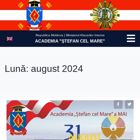
Skip
to
content
Republica Moldova | Ministerul Afacerilor Interne
ACADEMIA "ŞTEFAN CEL MARE"
Lună:
august 2024