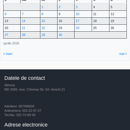
1
2
3
4
5
6
7
8
9
10
11
12
13
14
15
16
17
18
19
20
21
22
23
24
25
26
27
28
29
30
aprilie 2026
« mart.
mai »
Datele de contact
Adresa:
MD 2009, mun. Chisinau Str. Gh. Asachi 21
Admitere: 067458026
Anticamera: 022-22-97-27
Tel./fax: 022-73-89-94
Adrese electronice