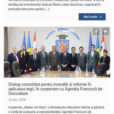
Ministerul Educației și Cercetării, Academia „Ștefan cel Mare” a MAI a
desfășurat evenimentul dedicat Zilelor ușilor deschise, organizat în
perioada februarie-aprilie […]
Mai multe
Dialog consolidat pentru investiții și reforme în
aplicarea legii, în cooperare cu Agenția Franceză de
Dezvoltare
15 apr. 2026
Academia „Ștefan cel Mare” a Ministerului Afacerilor Interne a găzduit
o vizită de curtoazie a reprezentanților Agenției Franceze de