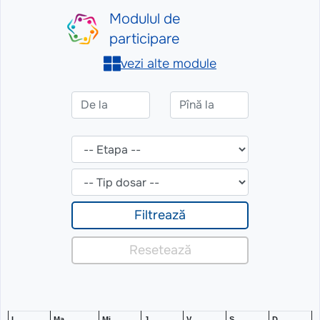
L
Ma
Mi
J
V
S
D