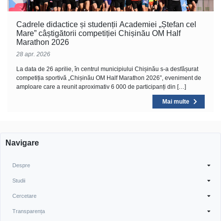
Cadrele didactice și studenții Academiei „Ștefan cel
Mare” câștigătorii competiției Chișinău OM Half
Marathon 2026
28 apr. 2026
La data de 26 aprilie, în centrul municipiului Chișinău s-a desfășurat
competiția sportivă „Chișinău OM Half Marathon 2026”, eveniment de
amploare care a reunit aproximativ 6 000 de participanți din […]
Mai multe
Navigare
Despre
Studii
Cercetare
Transparența