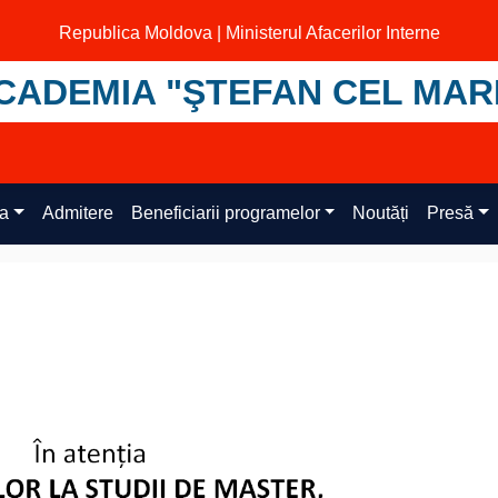
Republica Moldova | Ministerul Afacerilor Interne
CADEMIA "ŞTEFAN CEL MAR
ța
Admitere
Beneficiarii programelor
Noutăți
Presă