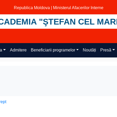
Republica Moldova | Ministerul Afacerilor Interne
CADEMIA "ŞTEFAN CEL MAR
ța
Admitere
Beneficiarii programelor
Noutăți
Presă
rept