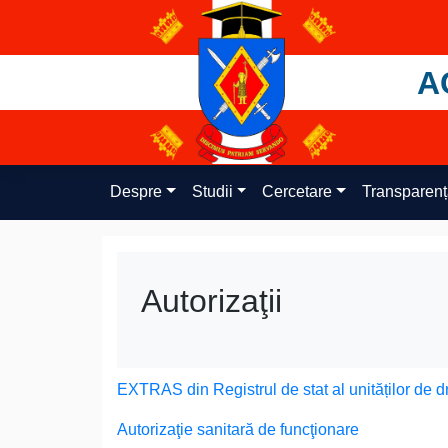
Skip
to
content
A
Despre
Studii
Cercetare
Transparen
Autorizaţii
EXTRAS din Registrul de stat al unităților de d
Autorizaţie sanitară de funcţionare