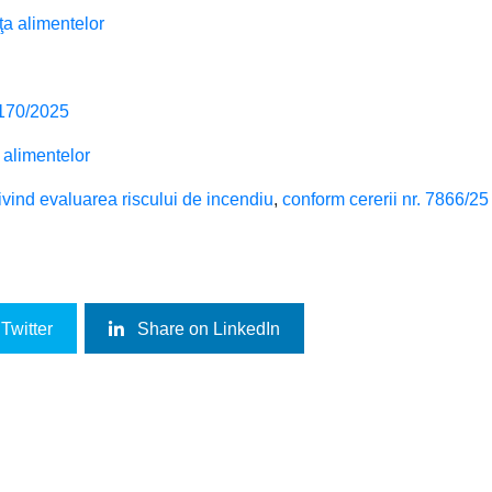
nţa alimentelor
5170/2025
i alimentelor
ivind evaluarea riscului de incendiu
,
conform cererii nr. 7866/25
Twitter
Share on LinkedIn