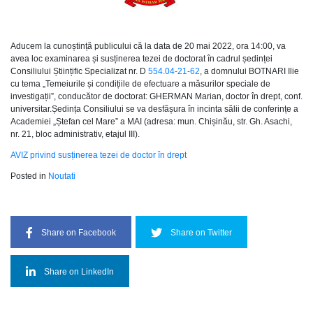
Aducem la cunoștință publicului că la data de 20 mai 2022, ora 14:00, va
avea loc examinarea și susținerea tezei de doctorat în cadrul ședinței
Consiliului Științific Specializat nr. D
554.04-21-62
, a domnului BOTNARI Ilie
cu tema „Temeiurile și condițiile de efectuare a măsurilor speciale de
investigații”, conducător de doctorat: GHERMAN Marian, doctor în drept, conf.
universitar.Ședința Consiliului se va desfășura în incinta sălii de conferințe a
Academiei „Ștefan cel Mare” a MAI (adresa: mun. Chișinău, str. Gh. Asachi,
nr. 21, bloc administrativ, etajul III).
AVIZ privind susținerea tezei de doctor în drept
Posted in
Noutati
Share on Facebook
Share on Twitter
Share on LinkedIn