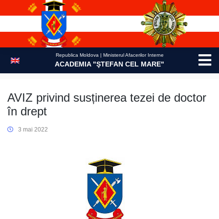
Skip
to
content
Republica Moldova | Ministerul Afacerilor Interne
ACADEMIA "ŞTEFAN CEL MARE"
AVIZ privind susținerea tezei de doctor
în drept
3 mai 2022