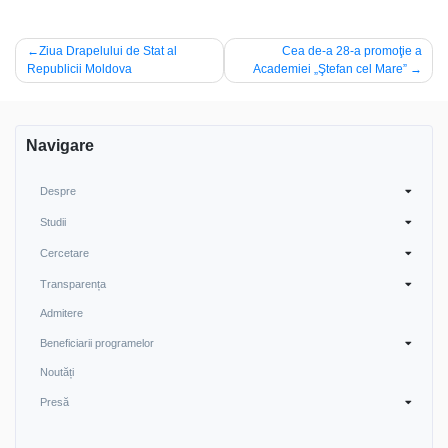
Navigare
Ziua Drapelului de Stat al
Cea de-a 28-a promoţie a
Republicii Moldova
Academiei „Ştefan cel Mare”
în
articole
Navigare
Despre
Studii
Cercetare
Transparența
Admitere
Beneficiarii programelor
Noutăți
Presă