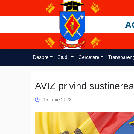
Skip
to
content
A
Despre
Studii
Cercetare
Transparen
AVIZ privind susținerea
15 iunie 2023