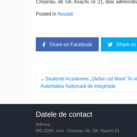
Chișinău, str. Gh. Asachi, nr. 21, bloc administrati
Posted in
Noutati
Share on Facebook
Share on 
Navigare
Studenții Academiei „Ștefan cel Mare” în vi
Autoritatea Națională de Integritate
în
articole
Datele de contact
Adresa:
MD 2009, mun. Chisinau Str. Gh. Asachi 21