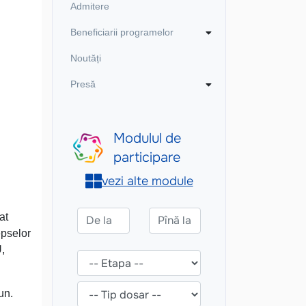
Admitere
Beneficiarii programelor
Noutăți
Presă
at
epselor
,
un.