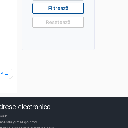
e!
drese electronice
ail:
ademia@mai.gov.md