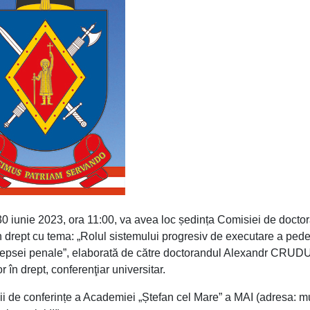
30 iunie 2023, ora 11:00, va avea loc ședința Comisiei de doctor
 în drept cu tema: „Rolul sistemului progresiv de executare a ped
pedepsei penale”, elaborată de către doctorandul Alexandr CRUDU
în drept, conferenţiar universitar.
lii de conferințe a Academiei „Ștefan cel Mare” a MAI (adresa: m