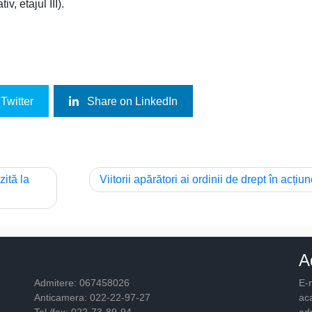
v, etajul III).
Twitter
Share on LinkedIn
zită la
Viitorii apărători ai ordinii de drept în acțiun
A
Admitere: 067458026
E-m
Anticamera: 022-22-97-27
ac