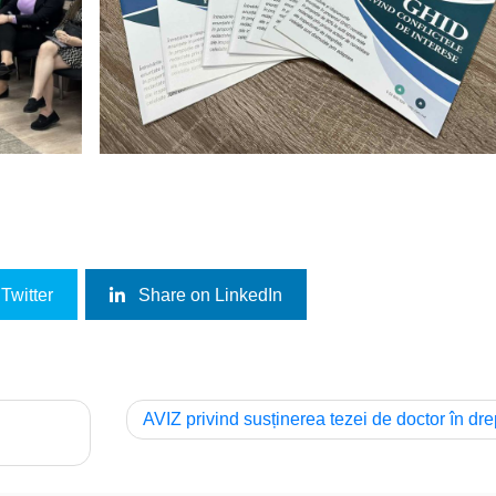
Twitter
Share on LinkedIn
AVIZ privind susținerea tezei de doctor în dre