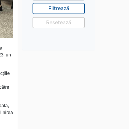
ea
023, un
cțiile
 către
dată,
linirea