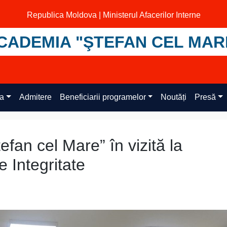
Republica Moldova | Ministerul Afacerilor Interne
CADEMIA "ŞTEFAN CEL MAR
ța
Admitere
Beneficiarii programelor
Noutăți
Presă
efan cel Mare” în vizită la
e Integritate