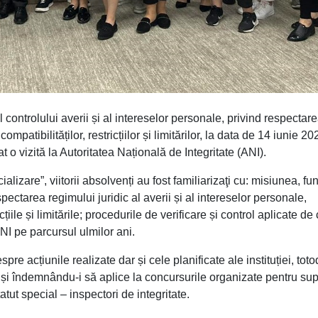
 controlului averii și al intereselor personale, privind respectar
compatibilităților, restricțiilor și limitărilor, la data de 14 iunie 2
at o vizită la Autoritatea Națională de Integritate (ANI).
lizare”, viitorii absolvenți au fost familiarizaţi cu: misiunea, fun
respectarea regimului juridic al averii și al intereselor personale,
cțiile și limitările; procedurile de verificare și control aplicate de
 ANI pe parcursul ulmilor ani.
re acțiunile realizate dar și cele planificate ale instituției, toto
, și îndemnându-i să aplice la concursurile organizate pentru sup
atut special – inspectori de integritate.