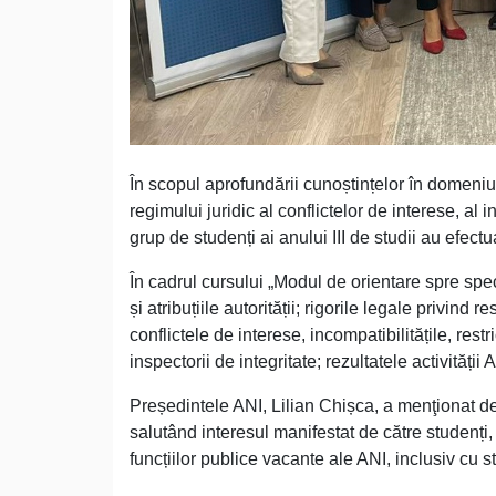
În scopul aprofundării cunoștințelor în domeniul
regimului juridic al conflictelor de interese, al in
grup de studenți ai anului III de studii au efectu
În cadrul cursului „Modul de orientare spre specia
și atribuțiile autorității; rigorile legale privind 
conflictele de interese, incompatibilitățile, restri
inspectorii de integritate; rezultatele activității
Președintele ANI, Lilian Chișca, a menţionat desp
salutând interesul manifestat de către studenți
funcțiilor publice vacante ale ANI, inclusiv cu st