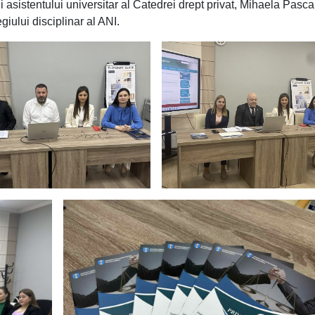
ii asistentului universitar al Catedrei drept privat, Mihaela Pascal
iului disciplinar al ANI.