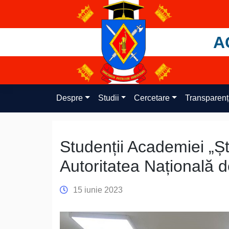
Skip
to
content
A
Despre
Studii
Cercetare
Transparen
Studenții Academiei „Șt
Autoritatea Națională d
15 iunie 2023