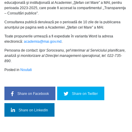
educaţională şi instituţională al Academiei „Ştefan cel Mare” a MAI, pentru
perioada 2023-2025, care poate fi accesat la compartimentul ,,Transparenţa
– Consultări publice”.
Consultarea publică derulează pe o perioadă de 10 zile de la publicarea
anunțului pe pagina web a Academiei „Ştefan cel Mare” a MAI.
Toate propunerile urmează a fi expediate în varianta Word la adresa
electronică:
academia@mai.gov.md
.
Persoana de contact:
Igor Soroceanu, şef interimar al Serviciului planificare,
analiză şi monitorizare al Direcţiei management operaţional, tel: 022-735-
890
.
Posted in
Noutati
Share on Facebook
Share on Twitter
Share on LinkedIn