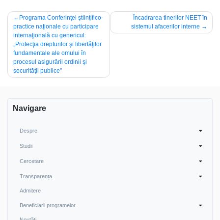
Navigare
Programa Conferinţei ştiinţifico-
Încadrarea tinerilor NEET în
practice naţionale cu participare
sistemul afacerilor interne
în
internaţională cu genericul:
articole
„Protecţia drepturilor şi libertăţilor
fundamentale ale omului în
procesul asigurării ordinii şi
securităţii publice”
Navigare
Despre
Studii
Cercetare
Transparența
Admitere
Beneficiarii programelor
Noutăți