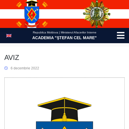
Skip
to
content
Republica Moldova | Ministerul Afacerilor Interne
ACADEMIA "ŞTEFAN CEL MARE"
AVIZ
6 decembrie 2022