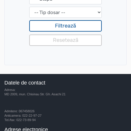
Datele de contact
Adresa:
MD 2009, mun. Chisinau Str. Gh. Asachi 21
Admitere: 067458026
Anticamera: 022-22-97-27
Tel./fax: 022-73-89-94
Adrese electronice