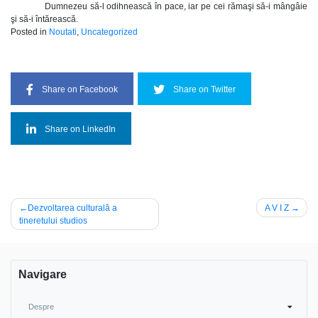
Dumnezeu să-l odihnească în pace, iar pe cei rămaşi să-i mângâie
şi să-i întărească.
Posted in
Noutati
,
Uncategorized
Share on Facebook
Share on Twitter
Share on LinkedIn
Navigare
Dezvoltarea culturală a
A V I Z
tineretului studios
în
articole
Navigare
Despre