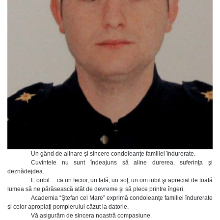
Un gând de alinare şi sincere condoleanţe familiei îndurerate.
Cuvintele nu sunt îndeajuns să aline durerea, suferinţa şi
deznădejdea.
E oribil… ca un fecior, un tată, un soţ, un om iubit şi apreciat de toată
lumea să ne părăsească atât de devreme şi să plece printre îngeri.
Academia “Ştefan cel Mare” exprimă condoleanţe familiei îndurerate
şi celor apropiaţi pompierului căzut la datorie.
Vă asigurăm de sincera noastră compasiune.