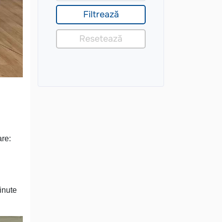
are:
ţinute