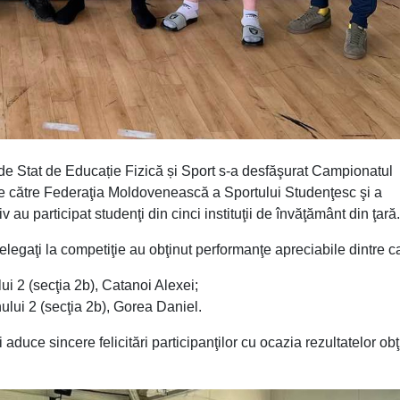
 de Stat de Educație Fizică și Sport s-a desfăşurat Campionatul
 de către Federaţia Moldovenească a Sportului Studenţesc şi a
 au participat studenţi din cinci instituţii de învăţământ din ţară.
egaţi la competiţie au obţinut performanţe apreciabile dintre c
lui 2 (secţia 2b), Catanoi Alexei;
nului 2 (secţia 2b), Gorea Daniel.
ei aduce sincere felicitări participanţilor cu ocazia rezultatelor ob