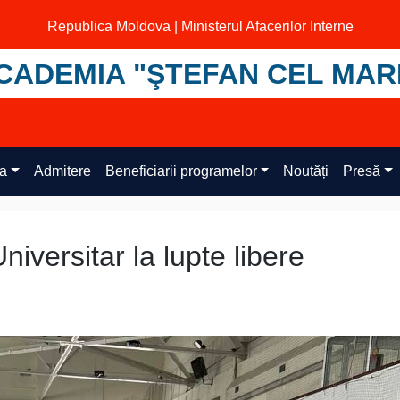
Republica Moldova | Ministerul Afacerilor Interne
CADEMIA "ŞTEFAN CEL MAR
ța
Admitere
Beneficiarii programelor
Noutăți
Presă
iversitar la lupte libere