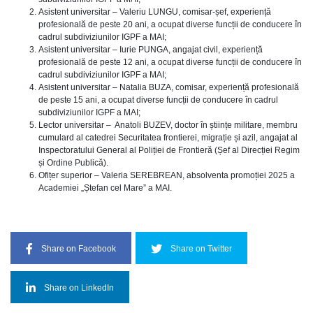
Asistent universitar – Valeriu LUNGU, comisar-șef, experiență
profesională de peste 20 ani, a ocupat diverse funcții de conducere în
cadrul subdiviziunilor IGPF a MAI;
Asistent universitar – Iurie PUNGA, angajat civil, experiență
profesională de peste 12 ani, a ocupat diverse funcții de conducere în
cadrul subdiviziunilor IGPF a MAI;
Asistent universitar – Natalia BUZA, comisar, experiență profesională
de peste 15 ani, a ocupat diverse funcții de conducere în cadrul
subdiviziunilor IGPF a MAI;
Lector universitar – Anatoli BUZEV, doctor în științe militare, membru
cumulard al catedrei Securitatea frontierei, migrație și azil, angajat al
Inspectoratului General al Poliției de Frontieră (Șef al Direcției Regim
și Ordine Publică).
Ofițer superior – Valeria SEREBREAN, absolventa promoției 2025 a
Academiei „Ștefan cel Mare” a MAI.
Share on Facebook
Share on Twitter
Share on LinkedIn