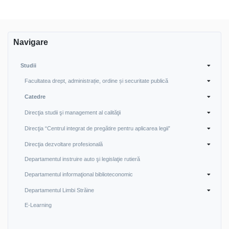
Navigare
Studii
Facultatea drept, administrație, ordine și securitate publică
Catedre
Direcţia studii şi management al calităţii
Direcţia “Centrul integrat de pregătire pentru aplicarea legii”
Direcţia dezvoltare profesională
Departamentul instruire auto şi legislaţie rutieră
Departamentul informaţional biblioteconomic
Departamentul Limbi Străine
E-Learning