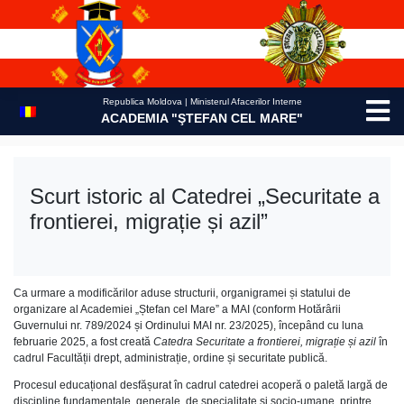
Skip
to
content
Republica Moldova | Ministerul Afacerilor Interne
ACADEMIA "ŞTEFAN CEL MARE"
Scurt istoric al Catedrei „Securitate a
frontierei, migrație și azil”
Ca urmare a modificărilor aduse structurii, organigramei și statului de
organizare al Academiei „Ștefan cel Mare” a MAI (conform Hotărârii
Guvernului nr. 789/2024 și Ordinului MAI nr. 23/2025), începând cu luna
februarie 2025, a fost creată
Catedra
Securitate a frontierei, migrație și azil
în
cadrul Facultății drept, administrație, ordine și securitate publică.
Procesul educațional desfășurat în cadrul catedrei acoperă o paletă largă de
discipline fundamentale, generale, de specialitate și socio-umane, printre