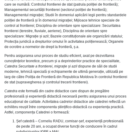
care se numără: Controlul frontierei de stat (patrula poliției de frontieră);
Managementul securității frontierei (sectorul poliției de frontieră);
Managementul migrației; Studii în domeniul aplicării legii pentru standardele
poliției de frontieră și în domeniul migrației; Mijloace tehnice speciale de
control al frontierei; Disciplina de orientare spre specializare: Securitatea
frontierei (terestre, fluviale, aeriene), Disciplina de orientare spre
specializare: Migrație și azil; Bazele constituționale ale organizării statului;
Protecția juridică a drepturilor omului în activitatea polițienească; Organele
de ocrotire a normelor de drept la frontieră, ș.a.
Pentru asigurarea unui proces de studiu eficient, axat pe dezvoltarea
cunoștințelor teoretice, precum și a deprinderilor practice de specialitate,
Catedra
Securitate a frontierei, migrație și azil
dispune de săli de studii
moderne, tehnică specială și echipamente de ultimă generație, utilizată pe
larg de către Poliția de Frontieră din Republica Moldova în controlul frontierei
de stat (supravegherea și controlul trecerii frontierei).
Catedra
este formată din cadre didactice care dispun de pregătire
profesională și experiență didactică necesară pentru asigurarea unui proces
educațional de calitate. Activitatea cadrelor didactice ale catedrei reflectă un
echilibru reușit între componenta științifico-didactică cu experiența practică.
Astfel, componența Catedrei o formează:
Șef catedră – Corneliu RADU, comisar-șef, experiență profesională
de peste 20 ani, a ocupat diverse funcții de conducere în cadrul
subdiviziunilor IGPF a MAI;