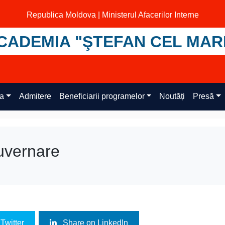
Republica Moldova | Ministerul Afacerilor Interne
CADEMIA "ŞTEFAN CEL MAR
ța
Admitere
Beneficiarii programelor
Noutăți
Presă
uvernare
Twitter
Share on LinkedIn