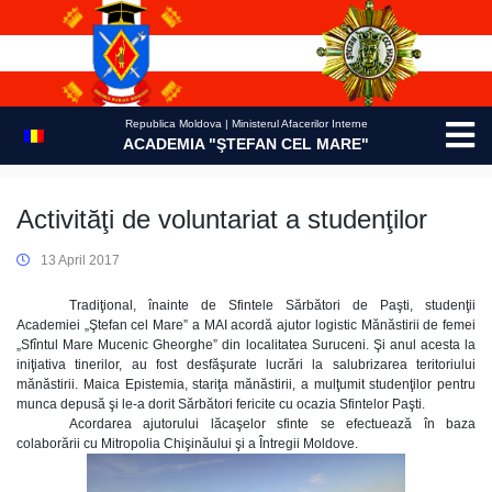
Skip
to
content
Republica Moldova | Ministerul Afacerilor Interne
ACADEMIA "ŞTEFAN CEL MARE"
Activităţi de voluntariat a studenţilor
13 April 2017
Tradiţional, înainte de Sfintele Sărbători de Paşti, studenţii
Academiei „Ştefan cel Mare” a MAI acordă ajutor logistic Mănăstirii de femei
„Sfîntul Mare Mucenic Gheorghe” din localitatea Suruceni. Şi anul acesta la
iniţiativa tinerilor, au fost desfăşurate lucrări la salubrizarea teritoriului
mănăstirii. Maica Epistemia, stariţa mănăstirii, a mulţumit studenţilor pentru
munca depusă şi le-a dorit Sărbători fericite cu ocazia Sfintelor Paşti.
Acordarea ajutorului lăcaşelor sfinte se efectuează în baza
colaborării cu Mitropolia Chişinăului şi a Întregii Moldove.