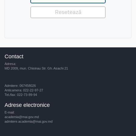
Contact
Adresa:
MD 2009, mun. Chisinau Str. Gh. Asachi 21
Admitere: 067458026
Anticamera: 022-22-97-27
Tel./fax: 022-73-89-94
Adrese electronice
E-mail:
academia@mai.gov.md
admitere.academia@mai.gov.md