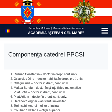
Skip
to
content
Republica Moldova | Ministerul Afacerilor Interne
ACADEMIA "ŞTEFAN CEL MARE"
Componenţa catedrei PPCSI
Rusnac Constantin – doctor în drept, conf. univ.
Ostavciuc Dinu – doctor habilitat în drept, prof. univ.
Odagiu Iurie – doctor în drept, conf. univ.
Maftea Sergiu – doctor în ştiinţe fizico-matematice
Pilat Sofia – doctor în drept, conf. univ.
Pilat Artiom – doctor în drept, conf. univ.
Derenev Serghei – asistent universitar
Torjinschii Andrei – ofiţer principal
Cojuhari Svetlana – ofiţer superior