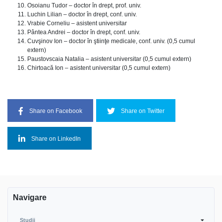
Osoianu Tudor – doctor în drept, prof. univ.
Luchin Lilian – doctor în drept, conf. univ.
Vrabie Corneliu – asistent universitar
Pântea Andrei – doctor în drept, conf. univ.
Cuvşinov Ion – doctor în ştiinţe medicale, conf. univ. (0,5 cumul
extern)
Paustovscaia Natalia – asistent universitar (0,5 cumul extern)
Chirtoacă Ion – asistent universitar (0,5 cumul extern)
Share on Facebook
Share on Twitter
Share on LinkedIn
Navigare
Studii