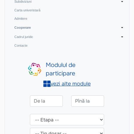
Subdiviziuni
Carta univeristară
Admitere
Cooperare
Cadrul juridic
Contacte