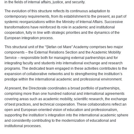
in the fields of internal affairs, justice, and security.
The evolution of this structure reflects its continuous adaptation to
contemporary requirements, from its establishment to the present, as part of
systemic reorganizations within the Ministry of Internal Affairs. Successive
transformations have reinforced its role in academic and institutional
cooperation, fully in line with strategic priorities and the dynamics of the
European integration process.
This structural unit of the “Ștefan cel Mare” Academy comprises two major
components – the External Relations Section and the Academic Mobility
Service – responsible both for managing external partnerships and for
integrating faculty and students into international exchange and research
programs. The dedicated team engaged in these activities contributes to the
expansion of collaborative networks and to strengthening the institution’s
prestige within the international academic and professional environment.
At present, the Directorate coordinates a broad portfolio of partnerships,
comprising more than one hundred national and international agreements
covering areas such as academic mobility, scientific research, the exchange
of best practices, and technical cooperation. These collaborations reflect an
open and European-oriented vision of education and professionalism,
supporting the institution’s integration into the international academic sphere
and consistently contributing to the modernization of educational and
institutional processes.