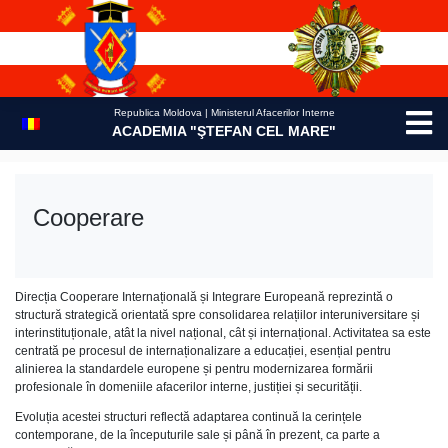
Skip
to
content
Republica Moldova | Ministerul Afacerilor Interne
ACADEMIA "ŞTEFAN CEL MARE"
Cooperare
Direcția Cooperare Internațională și Integrare Europeană reprezintă o
structură strategică orientată spre consolidarea relațiilor interuniversitare și
interinstituționale, atât la nivel național, cât și internațional. Activitatea sa este
centrată pe procesul de internaționalizare a educației, esențial pentru
alinierea la standardele europene și pentru modernizarea formării
profesionale în domeniile afacerilor interne, justiției și securității.
Evoluția acestei structuri reflectă adaptarea continuă la cerințele
contemporane, de la începuturile sale și până în prezent, ca parte a