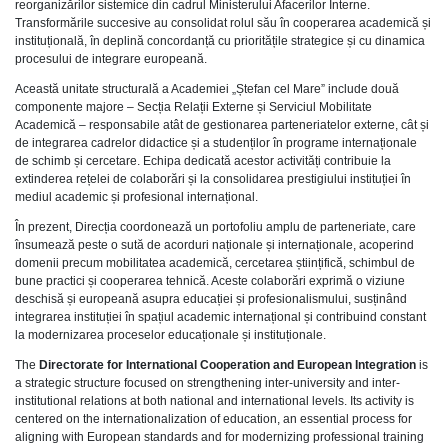
reorganizărilor sistemice din cadrul Ministerului Afacerilor Interne.
Transformările succesive au consolidat rolul său în cooperarea academică și
instituțională, în deplină concordanță cu prioritățile strategice și cu dinamica
procesului de integrare europeană.
Această unitate structurală a Academiei „Ștefan cel Mare” include două
componente majore – Secția Relații Externe și Serviciul Mobilitate
Academică – responsabile atât de gestionarea parteneriatelor externe, cât și
de integrarea cadrelor didactice și a studenților în programe internaționale
de schimb și cercetare. Echipa dedicată acestor activități contribuie la
extinderea rețelei de colaborări și la consolidarea prestigiului instituției în
mediul academic și profesional internațional.
În prezent, Direcția coordonează un portofoliu amplu de parteneriate, care
însumează peste o sută de acorduri naționale și internaționale, acoperind
domenii precum mobilitatea academică, cercetarea științifică, schimbul de
bune practici și cooperarea tehnică. Aceste colaborări exprimă o viziune
deschisă și europeană asupra educației și profesionalismului, susținând
integrarea instituției în spațiul academic internațional și contribuind constant
la modernizarea proceselor educaționale și instituționale.
The
Directorate for International Cooperation and European Integration
is
a strategic structure focused on strengthening inter-university and inter-
institutional relations at both national and international levels. Its activity is
centered on the internationalization of education, an essential process for
aligning with European standards and for modernizing professional training