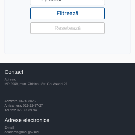
Contact
Adresa:
MD 2009, mun. Chisinau Str. Gh. Asachi 21
Admitere: 067458026
Anticamera: 022-22-97-27
Tel./fax: 022-73-89-94
Adrese electronice
E-mail:
academia@mai.gov.md