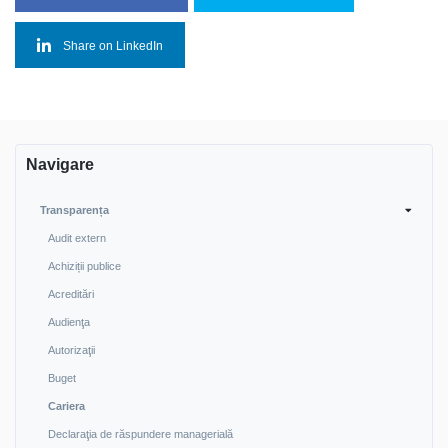
Share on LinkedIn
Navigare
Transparența
Audit extern
Achiziții publice
Acreditări
Audienţa
Autorizaţii
Buget
Cariera
Declaraţia de răspundere managerială