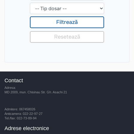
Contact
Adresa:
MD 2009, mun. Chisinau Str. Gh. Asachi 21
Admitere: 067458026
Anticamera: 022-22-97-27
Tel./fax: 022-73-89-94
Adrese electronice