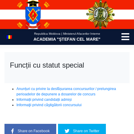
Skip
to
content
Republica Moldova | Ministerul Afacerilor Interne
ACADEMIA "ŞTEFAN CEL MARE"
Funcții cu statut special
Anunțuri cu privire la desfășurarea concursurilor / prelungirea
perioadelor de depunere a dosarelor de concurs
Informații privind candidații admiși
Informaţii privind câştigătorii concursului
Share on Facebook
Share on Twitter