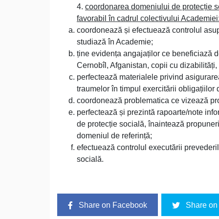
4.
coordonarea domeniului de protecție so
favorabil în cadrul colectivului Academiei
coordonează și efectuează controlul asupr
studiază în Academie;
ține evidența angajaților ce beneficiază d
Cernobîl, Afganistan, copii cu dizabilități, 
perfectează materialele privind asigurarea
traumelor în timpul exercitării obligațiilor 
coordonează problematica ce vizează prote
perfectează și prezintă rapoarte/note info
de protecție socială, înaintează propuneri
domeniul de referință;
efectuează controlul executării prevederi
socială.
Share on Facebook
Share on 