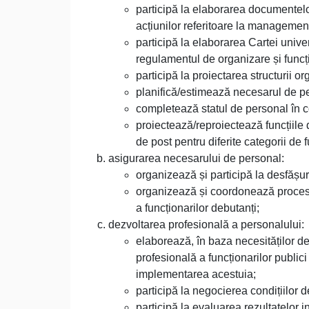
participă la elaborarea documentelor 
acțiunilor referitoare la managemen
participă la elaborarea Cartei unive
regulamentul de organizare și funcți
participă la proiectarea structurii org
planifică/estimează necesarul de p
completează statul de personal în co
proiectează/reproiectează funcțiile
de post pentru diferite categorii de f
asigurarea necesarului de personal:
organizează și participă la desfășur
organizează și coordonează procesu
a funcționarilor debutanți;
dezvoltarea profesională a personalului:
elaborează, în baza necesităților de
profesională a funcționarilor public
implementarea acestuia;
participă la negocierea condițiilor d
participă la evaluarea rezultatelor in