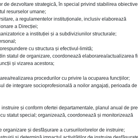
de dezvoltare strategică, în special privind stabilirea obiectivel
tul resurselor umane;
rsitare, a regulamentelor instituționale, inclusiv elaborează
onare a Direcției;
anizatorice a instituției și a subdiviziunilor structurale;
ersonal;
respundere cu structura și efectivul-limită;
 din statul de organizare, coordonează elaborarea/actualizarea fi
uncții și vizarea acestora;
area/realizarea procedurilor cu privire la ocuparea funcțiilor;
l de integrare socioprofesională a noilor angajați, perioada de
 instruire și conform ofertei departamentale, planul anual de pre
i cu statut special; organizează, coordonează și monitorizează
e organizare și desfășurare a cursurilor/orelor de instruire;
struirii și determină impactul activităților de instruire desfășurate