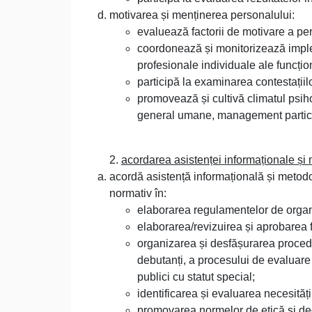
motivarea și menținerea personalului:
evaluează factorii de motivare a pe
coordonează și monitorizează impl
profesionale individuale ale funcțion
participă la examinarea contestați
promovează și cultivă climatul psiho
general umane, management participa
2.
acordarea asistenței informaționale și
acordă asistență informațională și metodo
normativ în:
elaborarea regulamentelor de organi
elaborarea/revizuirea și aprobarea f
organizarea și desfășurarea procedur
debutanți, a procesului de evaluare 
publici cu statut special;
identificarea și evaluarea necesitățil
promovarea normelor de etică și de