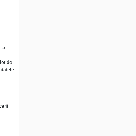
 la
lor de
a datele
erii