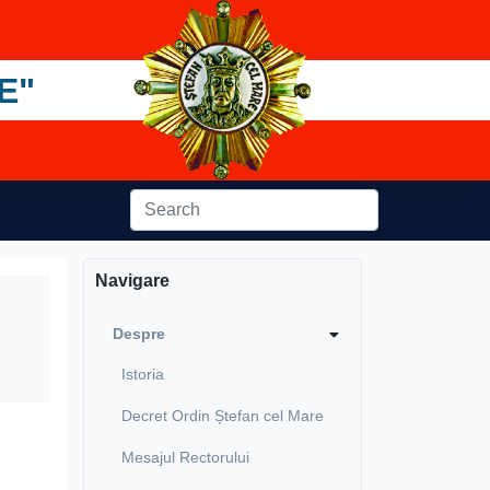
E"
Navigare
Despre
Istoria
Decret Ordin Ștefan cel Mare
Mesajul Rectorului