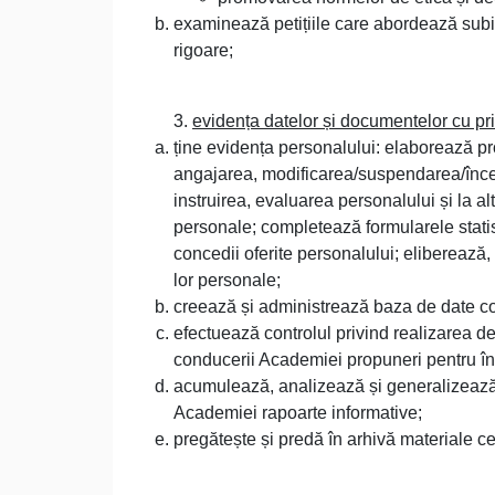
examinează petițiile care abordează sub
rigoare;
3.
evidența datelor și documentelor cu privi
ține evidența personalului: elaborează pro
angajarea, modificarea/suspendarea/înceta
instruirea, evaluarea personalului și la a
personale; completează formularele statist
concedii oferite personalului; eliberează, l
lor personale;
creează și administrează baza de date com
efectuează controlul privind realizarea de
conducerii Academiei propuneri pentru înl
acumulează, analizează și generalizează i
Academiei rapoarte informative;
pregătește și predă în arhivă materiale ce 