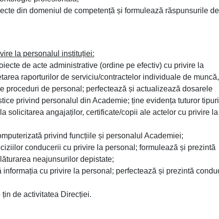
iecte din domeniul de competență și formulează răspunsurile de
re la personalul instituției:
iecte de acte administrative (ordine pe efectiv) cu privire la
rea raporturilor de serviciu/contractelor individuale de muncă,
lte proceduri de personal; perfectează și actualizează dosarele
ice privind personalul din Academie; ține evidența tuturor tipuri
a solicitarea angajaților, certificate/copii ale actelor cu privire l
puterizată privind funcțiile și personalul Academiei;
ciziilor conducerii cu privire la personal; formulează și prezintă
ăturarea neajunsurilor depistate;
nformația cu privire la personal; perfectează și prezintă conduc
țin de activitatea Direcției.