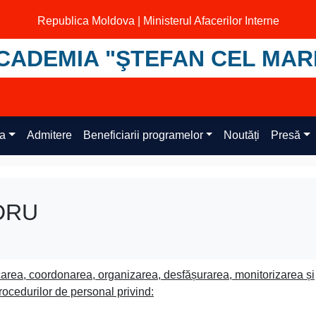
Republica Moldova | Ministerul Afacerilor Interne
CADEMIA "ŞTEFAN CEL MAR
ța
Admitere
Beneficiarii programelor
Noutăți
Presă
 DRU
icarea, coordonarea, organizarea, desfășurarea, monitorizarea și
ocedurilor de personal privind: