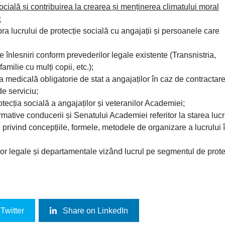
cială și contribuirea la crearea și menținerea climatului moral
:
a lucrului de protecție socială cu angajații și persoanele care
e înlesniri conform prevederilor legale existente (Transnistria,
familie cu mulți copii, etc.);
 medicală obligatorie de stat a angajaților în caz de contractar
de serviciu;
cția socială a angajaților și veteranilor Academiei;
rmative conducerii și Senatului Academiei referitor la starea lucr
 privind concepțiile, formele, metodele de organizare a lucrului 
lor legale și departamentale vizând lucrul pe segmentul de prote
Twitter
Share on LinkedIn