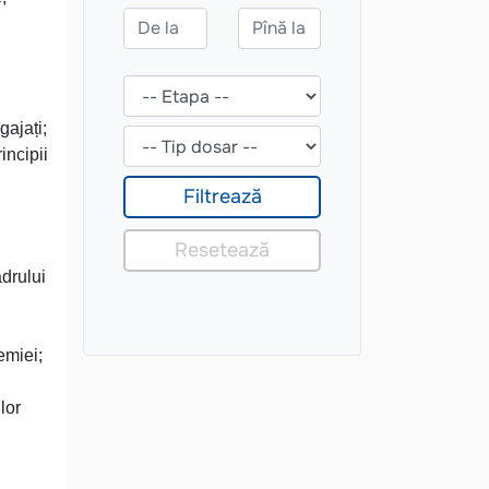
ajați;
incipii
adrului
emiei;
lor