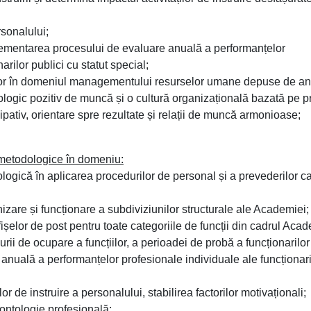
rsonalului;
ementarea procesului de evaluare anuală a performanțelor
arilor publici cu statut special;
ilor în domeniul managementului resurselor umane depuse de ang
logic pozitiv de muncă și o cultură organizațională bazată pe pr
tiv, orientare spre rezultate și relații de muncă armonioase;
 metodologice în domeniu:
logică în aplicarea procedurilor de personal și a prevederilor c
zare și funcționare a subdiviziunilor structurale ale Academiei;
ișelor de post pentru toate categoriile de funcții din cadrul Acad
ii de ocupare a funcțiilor, a perioadei de probă a funcționarilor
anuală a performanțelor profesionale individuale ale funcționari
or de instruire a personalului, stabilirea factorilor motivaționali;
ontologie profesională;