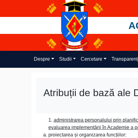
Skip
to
content
A
Despre
Studii
Cercetare
Transparen
Atribuții de bază ale
1.
administrarea personalului prin planif
evaluarea implementării în Academie a pr
proiectarea și organizarea funcțiilor: