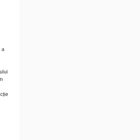
e a
ului
în
cție