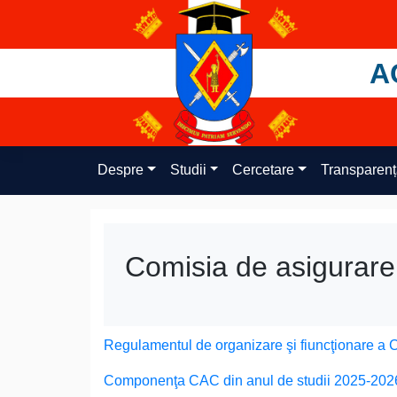
Skip
to
content
A
Despre
Studii
Cercetare
Transparen
Comisia de asigurare a
Regulamentul de organizare şi fiuncţionare a C
Componenţa CAC din anul de studii 2025-202