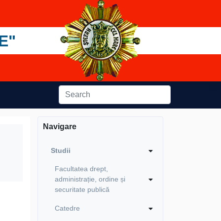
E"
Navigare
Studii
Facultatea drept,
administrație, ordine și
securitate publică
Catedre