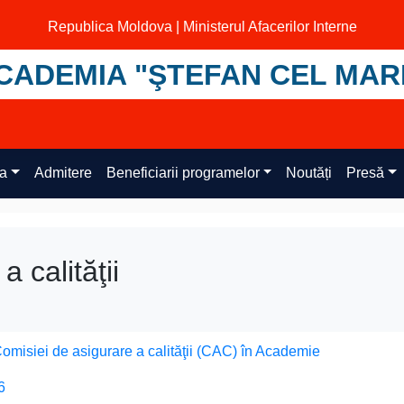
Republica Moldova | Ministerul Afacerilor Interne
CADEMIA "ŞTEFAN CEL MAR
ța
Admitere
Beneficiarii programelor
Noutăți
Presă
 calităţii
omisiei de asigurare a calităţii (CAC) în Academie
6