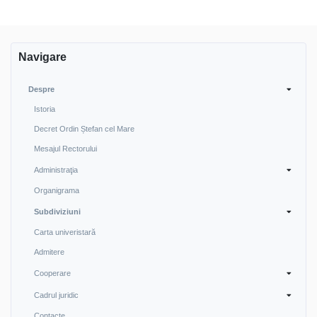
Navigare
Despre
Istoria
Decret Ordin Ștefan cel Mare
Mesajul Rectorului
Administraţia
Organigrama
Subdiviziuni
Carta univeristară
Admitere
Cooperare
Cadrul juridic
Contacte