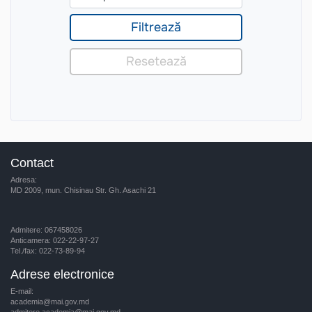
Contact
Adresa:
MD 2009, mun. Chisinau Str. Gh. Asachi 21
Admitere: 067458026
Anticamera: 022-22-97-27
Tel./fax: 022-73-89-94
Adrese electronice
E-mail:
academia@mai.gov.md