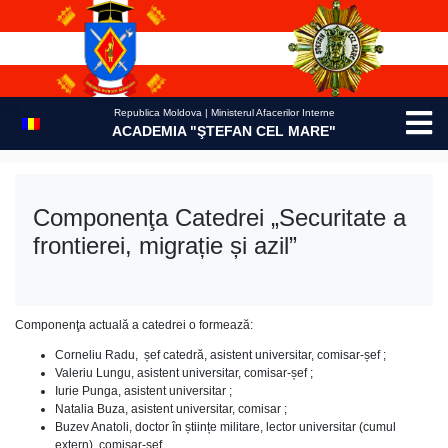
Skip
to
content
Republica Moldova | Ministerul Afacerilor Interne
ACADEMIA "ŞTEFAN CEL MARE"
Componenţa Catedrei „Securitate a
frontierei, migrație și azil”
Componenţa actuală a catedrei o formează:
Corneliu Radu, șef catedră, asistent universitar, comisar-șef ;
Valeriu Lungu, asistent universitar, comisar-șef ;
Iurie Punga, asistent universitar ;
Natalia Buza, asistent universitar, comisar ;
Buzev Anatoli, doctor în științe militare, lector universitar (cumul
extern), comisar-șef,