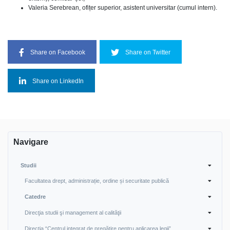
Valeria Serebrean, ofițer superior, asistent universitar (cumul intern).
Share on Facebook
Share on Twitter
Share on LinkedIn
Navigare
Studii
Facultatea drept, administrație, ordine și securitate publică
Catedre
Direcţia studii şi management al calităţii
Direcţia “Centrul integrat de pregătire pentru aplicarea legii”