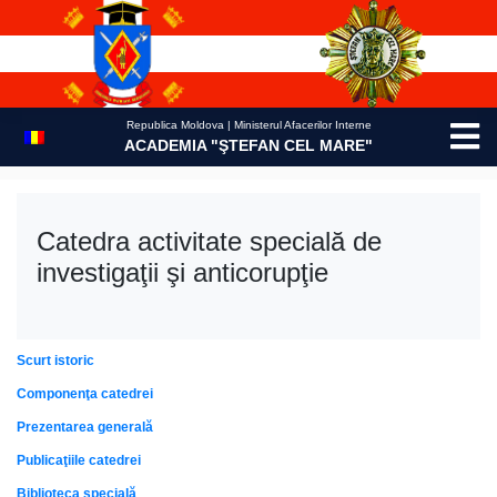
Skip
to
content
Republica Moldova | Ministerul Afacerilor Interne
ACADEMIA "ŞTEFAN CEL MARE"
Catedra activitate specială de
investigaţii şi anticorupţie
Scurt istoric
Componenţa catedrei
Prezentarea generală
Publicaţiile catedrei
Biblioteca specială