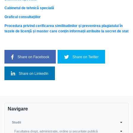
Cabinetul de tehnică specială
Graficul consultaţiilor
Procedura privind cеrifiсаrеа similitudinilor și рrеvеnirеа plagiatului în
tezele de licență și master саrе conțin informații atribuite la secret de stat
Share on Facebook
Share on Twitter
Share on LinkedIn
Navigare
Studii
Facultatea drept, administrație, ordine și securitate publică